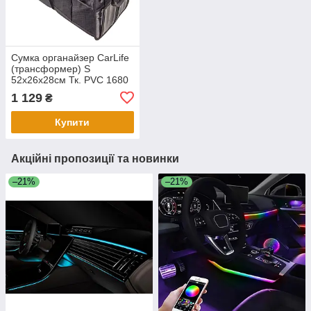
Сумка органайзер CarLife
(трансформер) S
52х26х28см Тк. PVC 1680
D чорна
1 129
₴
Купити
Акційні пропозиції та новинки
–21%
–21%