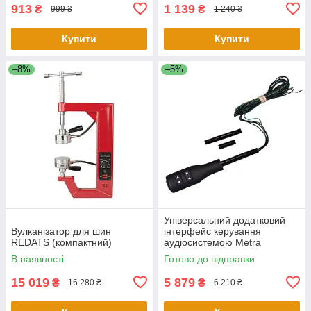
913
1 139
₴
₴
999 ₴
1 240 ₴
Купити
Купити
–8%
–5%
Універсальний додатковий
Вулканізатор для шин
інтерфейс керування
REDATS (компактний)
аудіосистемою Metra
ASWCSTALK
В наявності
Готово до відправки
15 019
5 879
₴
₴
16 280 ₴
6 210 ₴