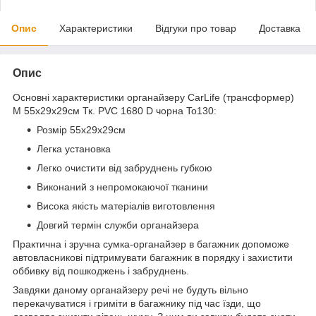
Опис
Характеристики
Відгуки про товар
Доставка
Опис
Основні характеристики органайзеру CarLife (трансформер)
M 55х29х29см Тк. PVC 1680 D чорна To130:
Розмір 55х29х29см
Легка установка
Легко очистити від забруднень губкою
Виконаний з непромокаючої тканини
Висока якість матеріалів виготовлення
Довгий термін служби органайзера
Практична і зручна сумка-органайзер в багажник допоможе
автовласникові підтримувати багажник в порядку і захистити
оббивку від пошкоджень і забруднень.
Завдяки даному органайзеру речі не будуть вільно
перекачуватися і гриміти в багажнику під час їзди, що