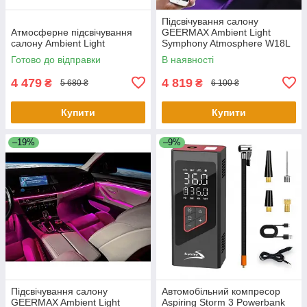
Підсвічування салону
Атмосферне підсвічування
GEERMAX Ambient Light
салону Ambient Light
Symphony Atmosphere W18L
Готово до відправки
В наявності
4 479
4 819
₴
₴
5 680 ₴
6 100 ₴
Купити
Купити
–19%
–9%
Підсвічування салону
Автомобільний компресор
GEERMAX Ambient Light
Aspiring Storm 3 Powerbank