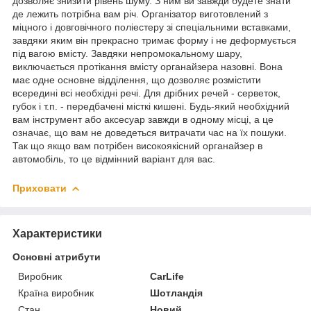
дозволяє знизити рівень шуму. З ним ви завжди будете знати
де лежить потрібна вам річ. Організатор виготовлений з
міцного і довговічного поліестеру зі спеціальними вставками,
завдяки яким він прекрасно тримає форму і не деформується
під вагою вмісту. Завдяки непромокальному шару,
виключається протікання вмісту органайзера назовні. Вона
має одне основне відділення, що дозволяє розмістити
всередині всі необхідні речі. Для дрібних речей - серветок,
губок і т.п. - передбачені місткі кишені. Будь-який необхідний
вам інструмент або аксесуар завжди в одному місці, а це
означає, що вам не доведеться витрачати час на їх пошуки.
Так що якщо вам потрібен високоякісний органайзер в
автомобіль, то це відмінний варіант для вас.
Приховати
Характеристики
Основні атрибути
Виробник
CarLife
Країна виробник
Шотландія
Стан
Новий