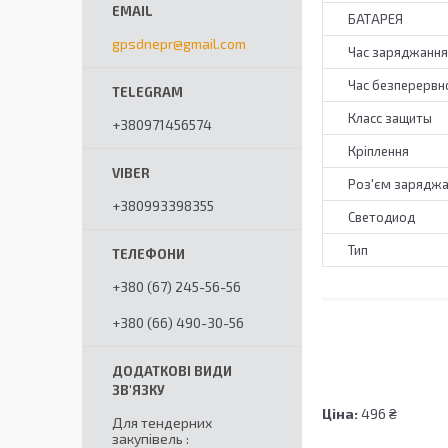
БАТАРЕЯ
gpsdnepr@gmail.com
Час заряджання
Час безперервн
Класс защиты
+380971456574
Кріплення
Роз'єм зарядж
+380993398355
Светодиод
Тип
+380 (67) 245-56-56
+380 (66) 490-30-56
Ціна:
496 ₴
Для тендерних
закупівель