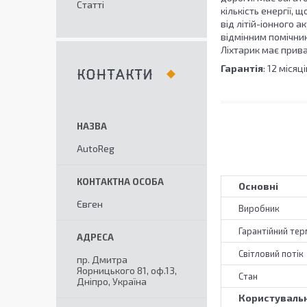
Статті
кількість енергії,
від літій-іонного 
відмінним помічник
Ліхтарик має прив
Гарантія
: 12 місяц
КОНТАКТИ
AutoReg
Основні
Євген
Виробник
Гарантійний тер
Світловий потік
пр. Дмитра
Яорницького 81, оф.13,
Стан
Дніпро, Україна
Користувальн