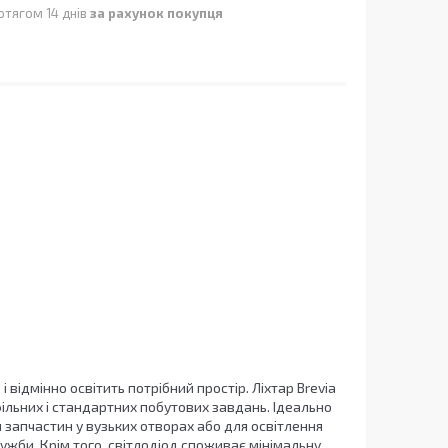
отягом 14 днів
за рахунок покупця
 відмінно освітить потрібний простір. Ліхтар Brevia
льних і стандартних побутових завдань. Ідеально
 запчастин у вузьких отворах або для освітлення
ужби. Крім того, світлодіод споживає мінімальну