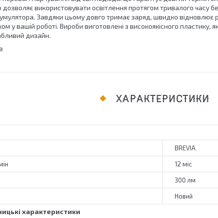
 що дозволяє використовувати освітлення протягом тривалого часу бе
акумулятора. Завдяки цьому довго тримає заряд, швидко відновлює р
ом у вашій роботі. Вироби виготовлені з високоякісного пластику, 
абливий дизайн.
ів
ХАРАКТЕРИСТИКИ
BREVIA
мін
12 міс
300 лм
Новий
ицькі характеристики