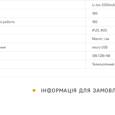
Li-Ion 2000mA
180
ої роботи
180
IP20, IK05
Магніт, гак
ання
micro USB
3W COB+1W
Телескопічний
ІНФОРМАЦІЯ ДЛЯ ЗАМОВ