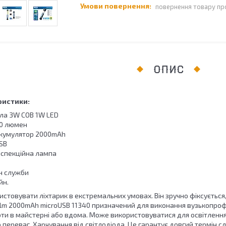
повернення товару пр
ОПИС
ристики:
ла 3W COB 1W LED
00 люмен
акумулятор 2000mAh
SB
нспекційна лампа
н служби
йн.
стовувати ліхтарик в екстремальних умовах. Він зручно фіксується, і
lm 2000mAh microUSB 11340 призначений для виконання вузькопрофі
оти в майстерні або вдома. Може використовуватися для освітлення
 переваг. Харчування від світлодіода. Це гарантує довгий термін сл