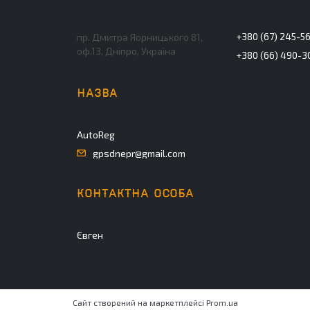
+380 (67) 245-5
пр. Дмитра Яорницького 81,
оф.13, Дніпро, Україна
+380 (66) 490-3
AutoReg
gpsdnepr@gmail.com
Євген
Сайт створений на маркетплейсі
Prom.ua