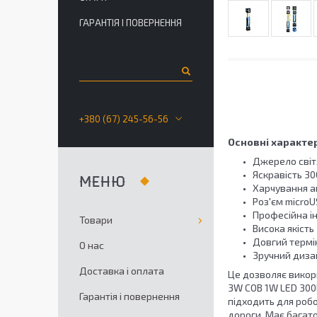
ГАРАНТІЯ І ПОВЕРНЕННЯ
+380 (67) 245-56-56
Основні характе
Джерело світ
Яскравість 3
Харчування 
Роз'єм microU
Професійна і
Товари
Висока якість
Довгий термі
О нас
Зручний диза
Доставка і оплата
Це дозволяє викори
3W COB 1W LED 300
Гарантія і повернення
підходить для роб
дороги. Має багато