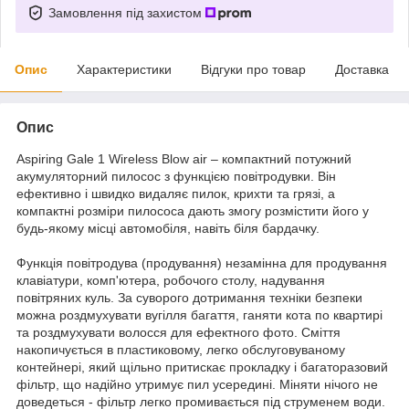
Замовлення під захистом
Опис
Характеристики
Відгуки про товар
Доставка
Опис
Aspiring Gale 1 Wireless Blow air – компактний потужний
акумуляторний пилосос з функцією повітродувки. Він
ефективно і швидко видаляє пилок, крихти та грязі, а
компактні розміри пилососа дають змогу розмістити його у
будь-якому місці автомобіля, навіть біля бардачку.
Функція повітродува (продування) незамінна для продування
клавіатури, комп'ютера, робочого столу, надування
повітряних куль. За суворого дотримання техніки безпеки
можна роздмухувати вугілля багаття, ганяти кота по квартирі
та роздмухувати волосся для ефектного фото. Сміття
накопичується в пластиковому, легко обслуговуваному
контейнері, який щільно притискає прокладку і багаторазовий
фільтр, що надійно утримує пил усередині. Міняти нічого не
доведеться - фільтр легко промивається під струменем води.