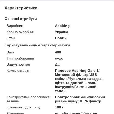
Характеристики
Основні атрибути
Виробник
Aspiring
Країна виробник
Україна
Стан
Новий
Користувальницькі характеристики
Вага
400
Тип прибирання
сухо
Видул повітря
Да
Комплектація
Пилосос Aspiring Gale 1/
Металевий фільтр/USB
кабель/Чувальна насадка,
щітка та довгий шланг/
Інструкція/Гантинійний
талон
Конструктивні особливості
Повітропроникний/високий
та інше
рівень шуму/HEPA фільтр
Контейнер для пилу
100 г
Живлення
від вбудованої батареї