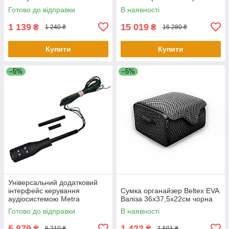
Готово до відправки
В наявності
1 139
15 019
₴
₴
1 240 ₴
16 280 ₴
Купити
Купити
–5%
–5%
Універсальний додатковий
інтерфейс керування
Сумка органайзер Beltex EVA
аудіосистемою Metra
Валіза 36х37,5х22см чорна
ASWCSTALK
Готово до відправки
В наявності
5 879
1 422
₴
₴
6 210 ₴
1 501 ₴