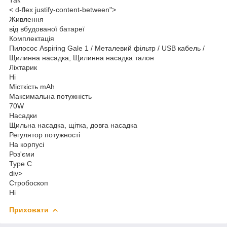
< d-flex justify-content-between">
Живлення
від вбудованої батареї
Комплектація
Пилосос Aspiring Gale 1 / Металевий фільтр / USB кабель /
Щилинна насадка, Щилинна насадка талон
Ліхтарик
Ні
Місткість mAh
Максимальна потужність
70W
Насадки
Щильна насадка, щітка, довга насадка
Регулятор потужності
На корпусі
Роз'єми
Type C
div>
Стробоскоп
Ні
Приховати