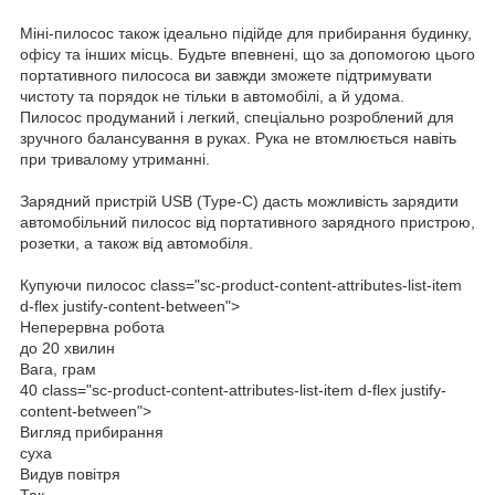
Міні-пилосос також ідеально підійде для прибирання будинку,
офісу та інших місць. Будьте впевнені, що за допомогою цього
портативного пилососа ви завжди зможете підтримувати
чистоту та порядок не тільки в автомобілі, а й удома.
Пилосос продуманий і легкий, спеціально розроблений для
зручного балансування в руках. Рука не втомлюється навіть
при тривалому утриманні.
Зарядний пристрій USB (Type-С) дасть можливість зарядити
автомобільний пилосос від портативного зарядного пристрою,
розетки, а також від автомобіля.
Купуючи пилосос class="sc-product-content-attributes-list-item
d-flex justify-content-between">
Неперервна робота
до 20 хвилин
Вага, грам
40 class="sc-product-content-attributes-list-item d-flex justify-
content-between">
Вигляд прибирання
суха
Видув повітря
Так