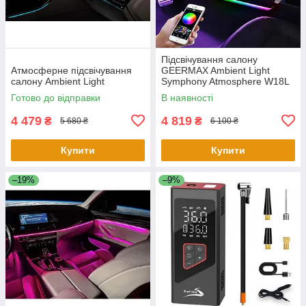
Підсвічування салону
Атмосферне підсвічування
GEERMAX Ambient Light
салону Ambient Light
Symphony Atmosphere W18L
Готово до відправки
В наявності
4 479
4 819
₴
₴
5 680 ₴
6 100 ₴
Купити
Купити
–19%
–9%