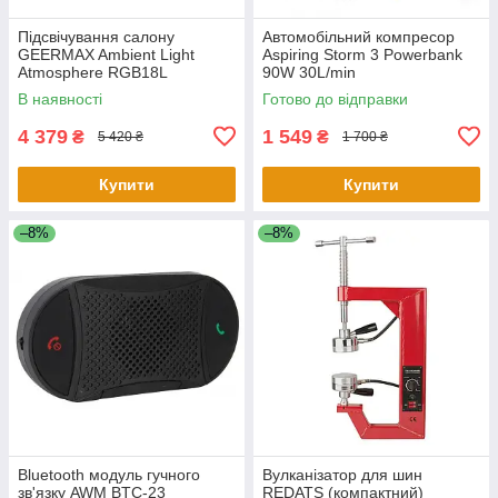
Підсвічування салону
Автомобільний компресор
GEERMAX Ambient Light
Aspiring Storm 3 Powerbank
Atmosphere RGB18L
90W 30L/min
В наявності
Готово до відправки
4 379
1 549
₴
₴
5 420 ₴
1 700 ₴
Купити
Купити
–8%
–8%
Bluetooth модуль гучного
Вулканізатор для шин
зв'язку AWM BTC-23
REDATS (компактний)