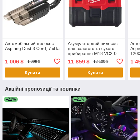
Автомобільний пилосос
Акумуляторний пилосос
Авто
Aspiring Dust 3 Cord, 7 кПа
для вологого та сухого
Aspi
прибирання M18 VC2-0
1200
MILWAUKEE 4933464029
1 006
11 859
1 4
₴
₴
1 099 ₴
12 130 ₴
(без акумулятору та
зарядного пристрою)
Купити
Купити
Акційні пропозиції та новинки
–21%
–21%