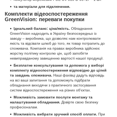
та матеріали для підключення.
Комплекти відеоспостереження
GreenVision: переваги покупки
Ідеальний баланс: ціна/якість.
Обладнання
GreenVision надходить в Україну безпосередньо із
заводу – виробника, що дозволяє нам контролювати
якість та відсівати шлюб до того, як товар потрапить до
споживача. Компанія на правах виробника здійснює
жорстку політику контролю цін, щоб запобігти
невиправданому завищенню вартості нашої продукції.
Безплатне консультування та допомога у виборі
комплекту відеоспостереження відповідно до цілей
та завдань споживача.
Наші фахівці дадуть відповідь
на всі ваші запитання та допоможуть підібрати
обладнання виходячи з практичного застосування
систем відеоспостереження на різних об'єктах.
Можливість замовити послуги монтажу та
налаштування обладнання.
Довірте свою безпеку
професіоналам.
Можливість вибрати зручний спосіб оплати.
При