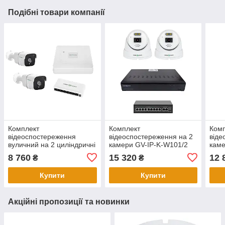
Подібні товари компанії
Комплект
Комплект
Ком
відеоспостереження
відеоспостереження на 2
віде
вуличний на 2 циліндричні
камери GV-IP-K-W101/2
каме
камери GV-IP-K-W60/02
5MP (Ultra AI)
4MP 
8 760
15 320
12 
₴
₴
5MP (Lite)
Купити
Купити
Акційні пропозиції та новинки