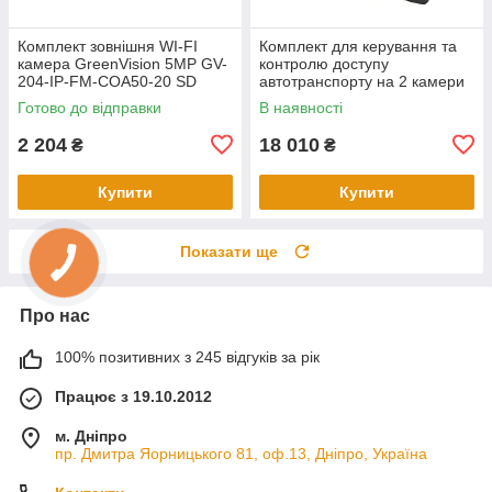
Комплект зовнішня WI-FI
Комплект для керування та
камера GreenVision 5МР GV-
контролю доступу
204-IP-FM-COA50-20 SD
автотранспорту на 2 камери
(Lite) (з блоком живлення)
GV-805
Готово до відправки
В наявності
2 204
18 010
₴
₴
Купити
Купити
Показати ще
Про нас
100% позитивних з 245 відгуків за рік
Працює з 19.10.2012
м. Дніпро
пр. Дмитра Яорницького 81, оф.13, Дніпро, Україна