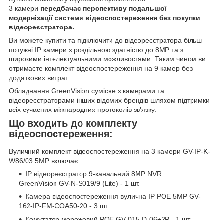
3 камери
передбачає перспективу подальшої
модернізації системи відеоспостереження без покупки
відеореєстратора.
Ви можете купити та підключити до відеореєстратора більш
потужні IP камери з роздільною здатністю до 8МР та з
широкими інтелектуальними можливостями. Таким чином ви
отримаєте комплект відеоспостереження на 9 камер без
додаткових витрат.
Обладнання GreenVision сумісне з камерами та
відеореєстраторами інших відомих брендів шляхом підтримки
всіх сучасних міжнародних протоколів зв'язку.
Що входить до комплекту
відеоспостереження:
Вуличний комплект відеоспостереження на 3 камери GV-IP-K-
W86/03 5MP включає:
IP відеореєстратор 9-канальний 8MP NVR
GreenVision GV-N-S019/9 (Lite) - 1 шт.
Камера відеоспостереження вулична IP POE 5MP GV-
162-IP-FM-COA50-20 - 3 шт.
Комутатор мережевий POE GV-015-D-06+2P - 1 шт.