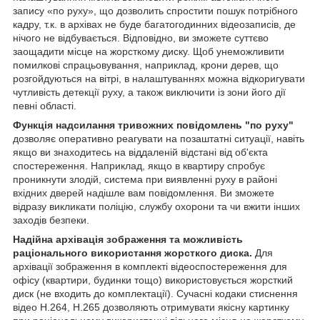
запису «по руху», що дозволить спростити пошук потрібного
кадру, т.к. в архівах не буде багатогодинних відеозаписів, де
нічого не відбувається. Відповідно, ви зможете суттєво
заощадити місце на жорсткому диску. Щоб унеможливити
помилкові спрацьовування, наприклад, крони дерев, що
розгойдуються на вітрі, в налаштуваннях можна відкоригувати
чутливість детекції руху, а також виключити із зони його дії
певні області.
Функція надсилання тривожних повідомлень "по руху"
дозволяє оперативно реагувати на позаштатні ситуації, навіть
якщо ви знаходитесь на віддаленій відстані від об'єкта
спостереження. Наприклад, якщо в квартиру спробує
проникнути злодій, система при виявленні руху в районі
вхідних дверей надішле вам повідомлення. Ви зможете
відразу викликати поліцію, службу охорони та чи вжити інших
заходів безпеки.
Надійна архівація зображення та можливість
раціонального використання жорсткого диска.
Для
архівації зображення в комплекті відеоспостереження для
офісу (квартири, будинки тощо) використовується жорсткий
диск (не входить до комплектації). Сучасні кодаки стиснення
відео H.264, H.265 дозволяють отримувати якісну картинку