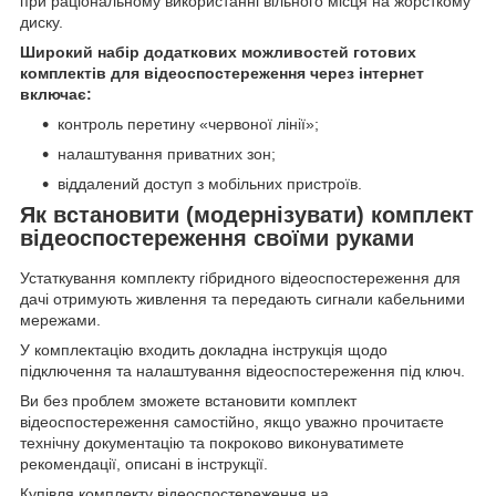
при раціональному використанні вільного місця на жорсткому
диску.
Широкий набір додаткових можливостей готових
комплектів для відеоспостереження через інтернет
включає:
контроль перетину «червоної лінії»;
налаштування приватних зон;
віддалений доступ з мобільних пристроїв.
Як встановити (модернізувати) комплект
відеоспостереження своїми руками
Устаткування комплекту гібридного відеоспостереження для
дачі отримують живлення та передають сигнали кабельними
мережами.
У комплектацію входить докладна інструкція щодо
підключення та налаштування відеоспостереження під ключ.
Ви без проблем зможете встановити комплект
відеоспостереження самостійно, якщо уважно прочитаєте
технічну документацію та покроково виконуватимете
рекомендації, описані в інструкції.
Купівля комплекту відеоспостереження на