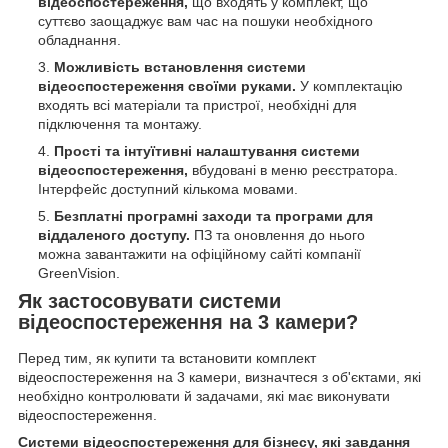
відеоспостереження,
що входять у комплект, що
суттєво заощаджує вам час на пошуки необхідного
обладнання.
Можливість встановлення системи
відеоспостереження своїми руками.
У комплектацію
входять всі матеріали та пристрої, необхідні для
підключення та монтажу.
Прості та інтуїтивні налаштування системи
відеоспостереження,
вбудовані в меню реєстратора.
Інтерфейс доступний кількома мовами.
Безплатні програмні заходи та програми для
віддаленого доступу.
ПЗ та оновлення до нього
можна завантажити на офіційному сайті компанії
GreenVision.
Як застосовувати системи
відеоспостереження на 3 камери?
Перед тим, як купити та встановити комплект
відеоспостереження на 3 камери, визначтеся з об'єктами, які
необхідно контролювати й задачами, які має виконувати
відеоспостереження.
Системи відеоспостереження для бізнесу, які завдання