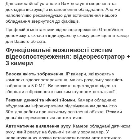
Для самостійної установки Вам доступні скорочена та
докладна інструкції з встановлення обладнання. Але ми
наполегливо рекомендуємо для встановлення нашого
обладнання звернутися до фахівців.
Професійні монтажники відеоспостереження GreenVision
допоможуть скласти індивідуальну схему розміщення камер
для Вашого об'єкта.
Функціональні можливості систем
відеоспостереження: відеореєстратор +
3 камери
Висока якість зображення.
IP камери, які входять у
комплект відеоспостереження, мають роздільну здатність
зображення 5.0 МП. Ви зможете переглядати відео та
зберігати зображення з високим ступенем деталізації.
Режими денної та нічної зйомки.
Камери обладнано
вбудованим інфрачервоним підсвічуванням дальністю
30м для роботи при низькому освітленні об'єкта. Режими
день/ніч перемикаються автоматично.
Автоматичне виявлення руху.
Камери обладнані датчиком
руху, який реагує на будь-які зміни у зору камер. У
налаштуваннях можна встановити режим автоматичного