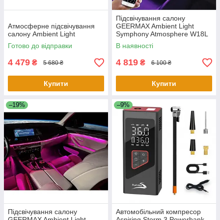
Підсвічування салону
Атмосферне підсвічування
GEERMAX Ambient Light
салону Ambient Light
Symphony Atmosphere W18L
Готово до відправки
В наявності
4 479
4 819
₴
₴
5 680 ₴
6 100 ₴
Купити
Купити
–19%
–9%
Підсвічування салону
Автомобільний компресор
GEERMAX Ambient Light
Aspiring Storm 3 Powerbank