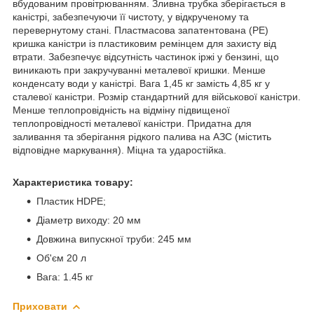
вбудованим провітрюванням. Зливна трубка зберігається в
каністрі, забезпечуючи її чистоту, у відкрученому та
перевернутому стані. Пластмасова запатентована (РЕ)
кришка каністри із пластиковим ремінцем для захисту від
втрати. Забезпечує відсутність частинок іржі у бензині, що
виникають при закручуванні металевої кришки. Менше
конденсату води у каністрі. Вага 1,45 кг замість 4,85 кг у
сталевої каністри. Розмір стандартний для військової каністри.
Менше теплопровідність на відміну підвищеної
теплопровідності металевої каністри. Придатна для
заливання та зберігання рідкого палива на АЗС (містить
відповідне маркування). Міцна та ударостійка.
Характеристика товару:
Пластик HDPE;
Діаметр виходу: 20 мм
Довжина випускної труби: 245 мм
Об'єм 20 л
Вага: 1.45 кг
Приховати