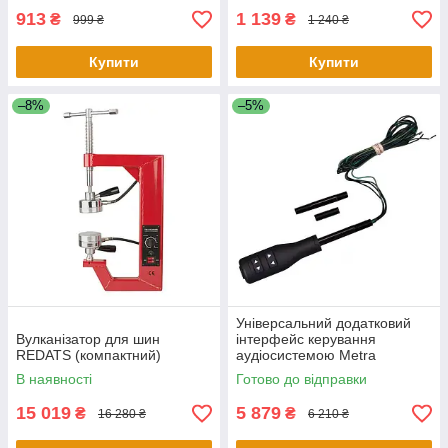
913
1 139
₴
₴
999 ₴
1 240 ₴
Купити
Купити
–8%
–5%
Універсальний додатковий
Вулканізатор для шин
інтерфейс керування
REDATS (компактний)
аудіосистемою Metra
ASWCSTALK
В наявності
Готово до відправки
15 019
5 879
₴
₴
16 280 ₴
6 210 ₴