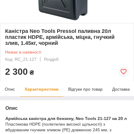
Каністра Neo Tools Pressol паливна 20л
пластик HDPE, армійська, міцна, гнучкий
злив, 1.45кг, чорний
Немає в наявності
Код: RC_21-127
Роздріб
2 300
₴
Опис
Характеристики
Відгуки про товар
Доставка
Опис
Армійська каністра для бензину, Neo Tools 21-127 на 20 л
Пластикова HDPE (поліетилен високої щільності) з
вбудованим гнучким зливом (PE) довжиною 245 мм, з