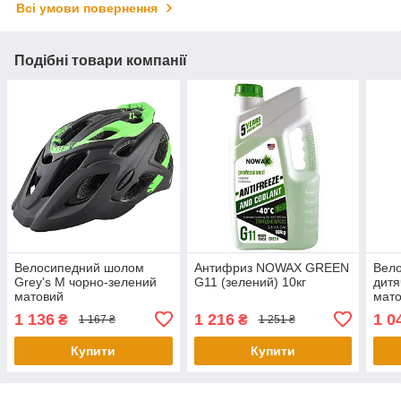
Всі умови повернення
Подібні товари компанії
Велосипедний шолом
Антифриз NOWAX GREEN
Вел
Grey's М чорно-зелений
G11 (зелений) 10кг
дитя
матовий
мат
1 136
1 216
1 0
₴
₴
1 167 ₴
1 251 ₴
Купити
Купити