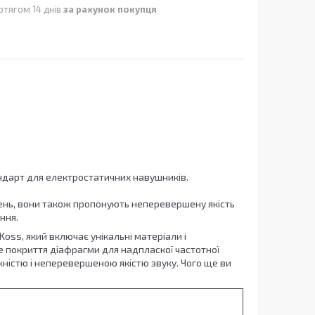
отягом 14 днів
за рахунок покупця
ндарт для електростатичних навушників.
рень, вони також пропонують неперевершену якість
ння.
ss, який включає унікальні матеріали і
 покриття діафрагми для надпласкої частотної
ужністю і неперевершеною якістю звуку. Чого ще ви