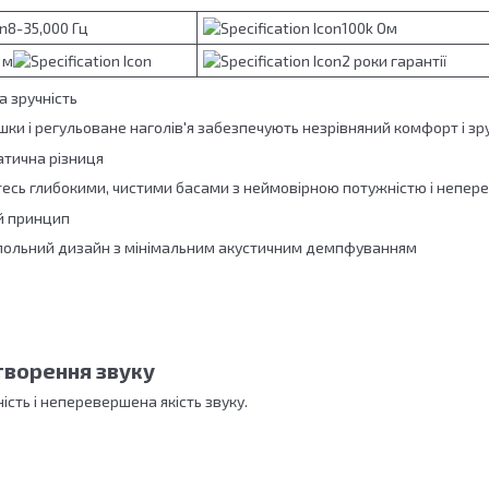
8-35,000 Гц
100k Ом
 м
2 роки гарантії
 зручність
шки і регульоване наголів'я забезпечують незрівняний комфорт і зр
тична різниця
сь глибокими, чистими басами з неймовірною потужністю і непер
й принцип
упольний дизайн з мінімальним акустичним демпфуванням
творення звуку
сть і неперевершена якість звуку.