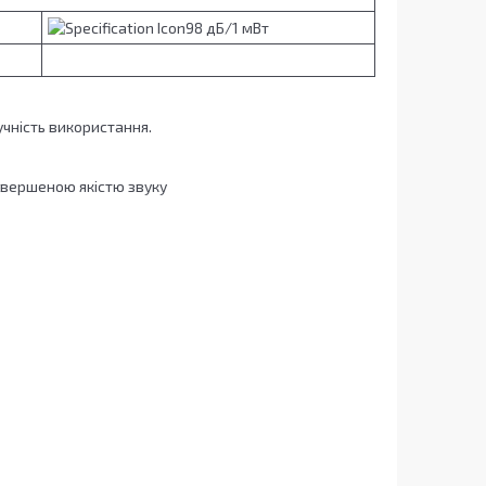
98 дБ/1 мВт
учність використання.
евершеною якістю звуку