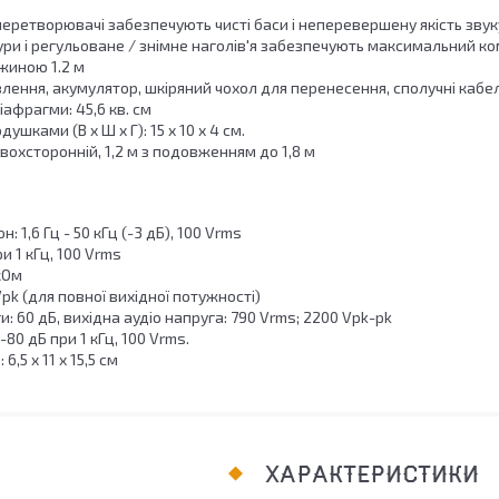
перетворювачі забезпечують чисті баси і неперевершену якість звук
ри і регульоване / знімне наголів'я забезпечують максимальний ком
жиною 1.2 м
лення, акумулятор, шкіряний чохол для перенесення, сполучні кабелі
іафрагми: 45,6 кв. cм
душками (В x Ш x Г): 15 x 10 x 4 см.
двохсторонній, 1,2 м з подовженням до 1,8 м
: 1,6 Гц - 50 кГц (-3 дБ), 100 Vrms
ри 1 кГц, 100 Vrms
 кОм
 Vpk (для повної вихідної потужності)
и: 60 дБ, вихідна аудіо напруга: 790 Vrms; 2200 Vpk-pk
-80 дБ при 1 кГц, 100 Vrms.
 6,5 x 11 x 15,5 см
ХАРАКТЕРИСТИКИ