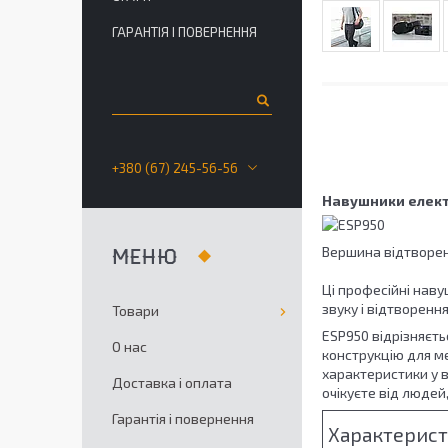
ГАРАНТІЯ І ПОВЕРНЕННЯ
+380 (67) 245-56-56
Навушники елект
Вершина відтворен
Ці професійні нав
звуку і відтворенн
Товари
ESP950 відрізняєт
О нас
конструкцію для м
характеристики у в
Доставка і оплата
очікуєте від людей
Гарантія і повернення
Характерис