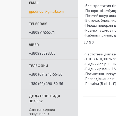
• Електростатичні 
• Поворотні амбушу
gpsdnepr@gmail.com
• Прямий шнур дов
• Включає блок жив
• Площа поверхні д
• Розмір чашки, з по
+380971456574
• Кабель: прямий, 
E / 90
+380993398355
• Частотний діапазон
• THD + N: 0,001% п
• Вхідний опір: 100
• Вхідний рівень: 1
• Посилення напруг
+380 (67) 245-56-56
• Розподіл каналів: 
• Розміри (В x Ш x Г):
+380 (66) 490-30-56
Для тендерних
закупівель