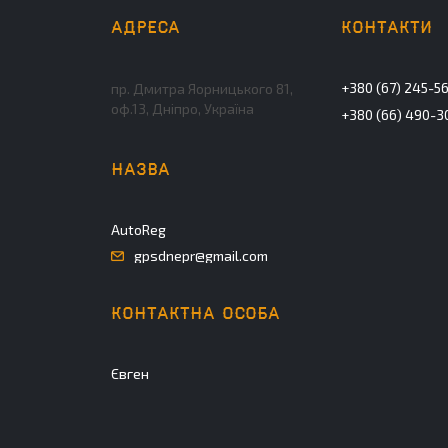
+380 (67) 245-5
пр. Дмитра Яорницького 81,
оф.13, Дніпро, Україна
+380 (66) 490-3
AutoReg
gpsdnepr@gmail.com
Євген