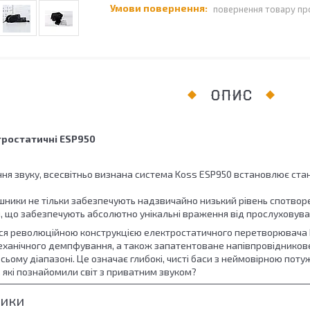
повернення товару пр
ОПИС
ростатичні ESP950
ня звуку, всесвітньо визнана система Koss ESP950 встановлює ста
ушники не тільки забезпечують надзвичайно низький рівень спотво
я, що забезпечують абсолютно унікальні враження від прослуховува
ься революційною конструкцією електростатичного перетворювача Ko
еханічного демпфування, а також запатентоване напівпровідникове
сьому діапазоні. Це означає глибокі, чисті баси з неймовірною пот
, які познайомили світ з приватним звуком?
тики