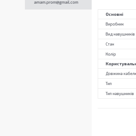
amam.prom@gmail.com
Основні
Виробник
Вид навушників
Стан
Колір
Користувальн
Довжина кабелю
Тип
Тип навушників