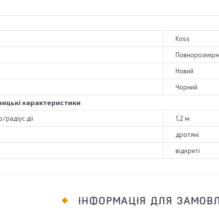
Koss
Повнорозмірн
Новий
Чорний
ицькі характеристики
/радіус дії
1,2 м
дротяні
відкриті
ІНФОРМАЦІЯ ДЛЯ ЗАМОВ