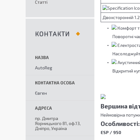
Статті
Двохсторонній 1.2
Комфорт та
КОНТАКТИ
Поворотні ча
Електроста
Насолоджуйте
Акустични
AutoReg
Відкритий к
Євген
Вершина від
Неймовірна потужні
пр. Дмитра
Особливості:
Яорницького 81, оф.13,
Дніпро, Україна
ESP / 950