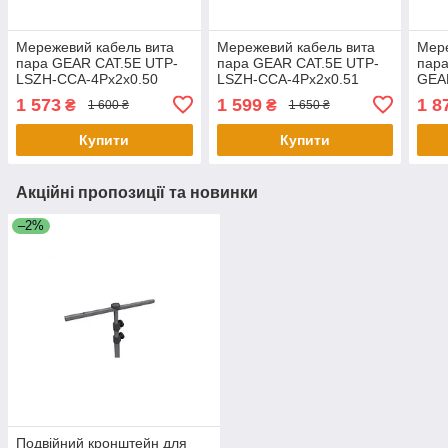
Мережевий кабель вита
Мережевий кабель вита
Мере
пара GEAR CAT.5E UTP-
пара GEAR CAT.5E UTP-
пара
LSZH-CCA-4Px2x0.50
LSZH-CCA-4Px2x0.51
GEA
4Px2
1 573
1 599
1 8
₴
₴
1 600 ₴
1 650 ₴
PVC
Купити
Купити
Акційні пропозиції та новинки
–2%
Подвійний кронштейн для