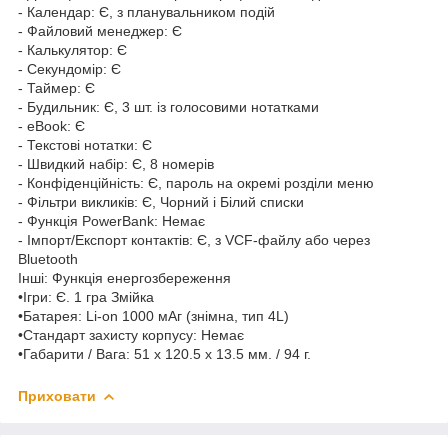
- Календар: Є, з планувальником подій
- Файловий менеджер: Є
- Калькулятор: Є
- Секундомір: Є
- Таймер: Є
- Будильник: Є, 3 шт. із голосовими нотатками
- eBook: Є
- Текстові нотатки: Є
- Швидкий набір: Є, 8 номерів
- Конфіденційність: Є, пароль на окремі розділи меню
- Фільтри викликів: Є, Чорний і Білий списки
- Функція PowerBank: Немає
- Імпорт/Експорт контактів: Є, з VCF-файлу або через
Bluetooth
Інші: Функція енергозбереження
•Ігри: Є. 1 гра Змійка
•Батарея: Li-on 1000 мАг (знімна, тип 4L)
•Стандарт захисту корпусу: Немає
•Габарити / Вага: 51 x 120.5 x 13.5 мм. / 94 г.
Приховати