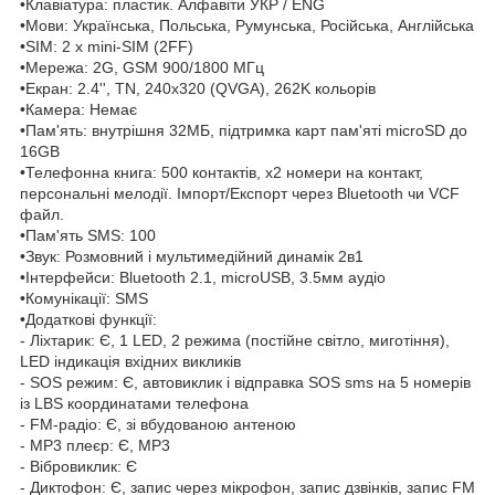
•Клавіатура: пластик. Алфавіти УКР / ENG
•Мови: Українська, Польська, Румунська, Російська, Англійська
•SIM: 2 x mini-SIM (2FF)
•Мережа: 2G, GSM 900/1800 МГц
•Екран: 2.4'', TN, 240х320 (QVGA), 262K кольорів
•Камера: Немає
•Пам'ять: внутрішня 32МБ, підтримка карт пам'яті microSD до
16GB
•Телефонна книга: 500 контактів, х2 номери на контакт,
персональні мелодії. Імпорт/Експорт через Bluetooth чи VCF
файл.
•Пам'ять SMS: 100
•Звук: Розмовний і мультимедійний динамік 2в1
•Інтерфейси: Bluetooth 2.1, microUSB, 3.5мм аудіо
•Комунікації: SMS
•Додаткові функції:
- Ліхтарик: Є, 1 LED, 2 режима (постійне світло, миготіння),
LED індикація вхідних викликів
- SOS режим: Є, автовиклик і відправка SOS sms на 5 номерів
із LBS координатами телефона
- FM-радіо: Є, зі вбудованою антеною
- MP3 плеєр: Є, MP3
- Вібровиклик: Є
- Диктофон: Є, запис через мікрофон, запис дзвінків, запис FM