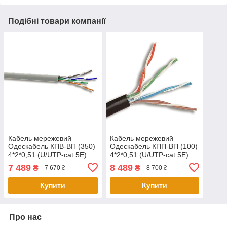
Подібні товари компанії
Кабель мережевий
Кабель мережевий
Одескабель КПВ-ВП (350)
Одескабель КПП-ВП (100)
4*2*0,51 (U/UTP-cat.5E)
4*2*0,51 (U/UTP-cat.5E)
305 м
305 м
7 489
8 489
₴
₴
7 670 ₴
8 700 ₴
Купити
Купити
Про нас