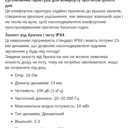
дня
Ця комфортна гарнітура надійно прилягає до вушних каналів,
створюючи ідеальне ущільнення, яке зменшує зовнішній шум і
не тисне на вуха, щоб насолоджуватися комфортним
прослуховуванням протягом багатьох годин.
Захист від бризок і поту IPX4
Ці навушники підтримують стандарт IPX4 і мають потужні 13-
мм динаміки, що дозволяє насолоджуватися чудовим
звучанням у будь-яку погоду!
Завдяки захисту від бризок на них не вплине невелика
кількість дощу чи поту, тому не потрібно хвилюватися, якщо
ви потрапите під дощ.
Опір: 16 Ом
Діаметр динаміків: 13 мм
Чутливість: 106 дБ (1 кГц)
Частотний діапазон: 20–20 000 Гц
Максимальна вхідна потужність: 10 мВт
Тип динаміка: Динамічний
Bluetooth: 5.3