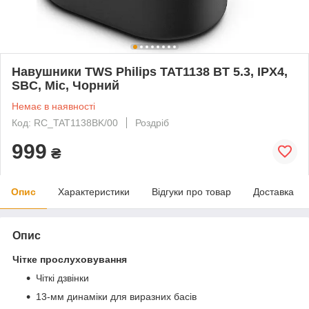
Навушники TWS Philips TAT1138 BT 5.3, IPX4,
SBC, Mic, Чорний
Немає в наявності
Код: RC_TAT1138BK/00
Роздріб
999
₴
Опис
Характеристики
Відгуки про товар
Доставка
Опис
Чітке прослуховування
Чіткі дзвінки
13-мм динаміки для виразних басів