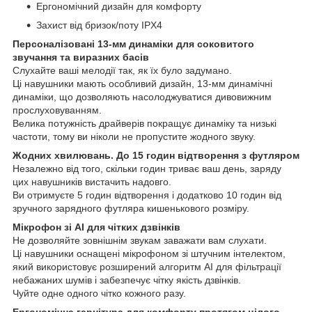
Ергономічний дизайн для комфорту
Захист від бризок/поту IPX4
Персоналізовані 13-мм динаміки для соковитого
звучання та виразних басів
Слухайте ваші мелодії так, як їх було задумано.
Ці навушники мають особливий дизайн, 13-мм динамічні
динаміки, що дозволяють насолоджуватися дивовижним
прослуховуванням.
Велика потужність драйверів покращує динаміку та низькі
частоти, тому ви ніколи не пропустите жодного звуку.
Жодних хвилювань. До 15 годин відтворення з футляром
Незалежно від того, скільки годин триває ваш день, заряду
цих навушників вистачить надовго.
Ви отримуєте 5 годин відтворення і додатково 10 годин від
зручного зарядного футляра кишенькового розміру.
Мікрофон зі AI для чітких дзвінків
Не дозволяйте зовнішнім звукам заважати вам слухати.
Ці навушники оснащені мікрофоном зі штучним інтелектом,
який використовує розширений алгоритм AI для фільтрації
небажаних шумів і забезпечує чітку якість дзвінків.
Чуйте одне одного чітко кожного разу.
Ергономічна гарнітура для комфорту протягом цілого