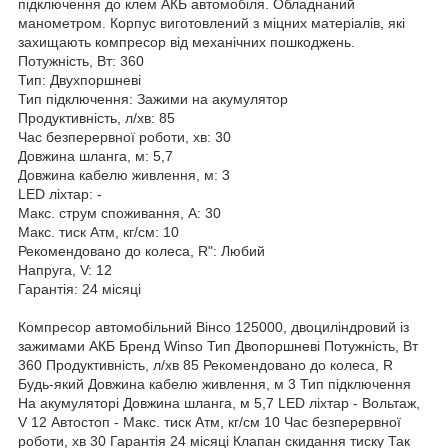
підключення до клем АКБ автомобіля. Обладнаний
манометром. Корпус виготовлений з міцних матеріалів, які
захищають компресор від механічних пошкоджень.
Потужність, Вт: 360
Тип: Двухпоршневі
Тип підключення: Зажими на акумулятор
Продуктивність, л/хв: 85
Час безперервної роботи, хв: 30
Довжина шланга, м: 5,7
Довжина кабелю живлення, м: 3
LED ліхтар: -
Макс. струм споживання, А: 30
Макс. тиск Атм, кг/см: 10
Рекомендовано до колеса, R": Любий
Напруга, V: 12
Гарантія: 24 місяці
Компресор автомобільний Вінсо 125000, двоциліндровий із
зажимами АКБ Бренд Winso Тип Двопоршневі Потужність, Вт
360 Продуктивність, л/хв 85 Рекомендовано до колеса, R
Будь-який Довжина кабелю живлення, м 3 Тип підключення
На акумуляторі Довжина шланга, м 5,7 LED ліхтар - Вольтаж,
V 12 Автостоп - Макс. тиск Атм, кг/см 10 Час безперервної
роботи, хв 30 Гарантія 24 місяці Клапан скидання тиску Так