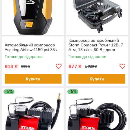
Компресор автомобільний
Автомобільний компресор
Storm Compact Power 12В, 7
Aspiring Airflow 1150 psi 35 л
Атм, 15 л/хв.,60 Вт, довж.
шланга 0,45
Готово до відправки
Готово до відправки
913
977
₴
₴
999 ₴
1 029 ₴
Купити
Купити
–5%
–5%