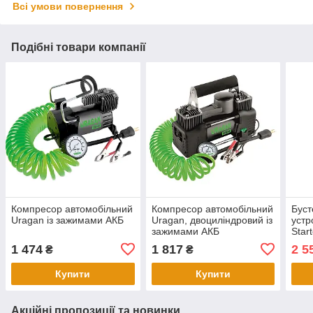
Всі умови повернення
Подібні товари компанії
Компресор автомобільний
Компресор автомобільний
Буст
Uragan із зажимами АКБ
Uragan, двоциліндровий із
устр
зажимами АКБ
Star
160
1 474
1 817
2 5
₴
₴
Купити
Купити
Акційні пропозиції та новинки