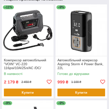
–11%
–9%
Компресор автомобільний
Автомобільний комресор
"VOIN" VC-220
Aspiring Storm 4 Power Bank,
116psi/10А/25л/AC /DC/
22L
Автостоп
В наявності
Готово до відправки
2 179
999
₴
₴
2 450 ₴
1 100 ₴
Купити
Купити
–9%
–9%