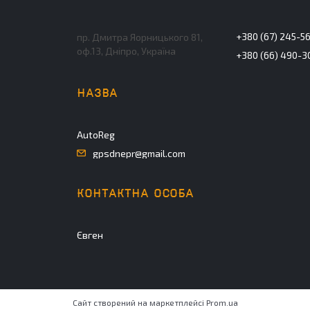
+380 (67) 245-5
пр. Дмитра Яорницького 81,
оф.13, Дніпро, Україна
+380 (66) 490-3
AutoReg
gpsdnepr@gmail.com
Євген
Сайт створений на маркетплейсі
Prom.ua