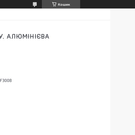
Кошик
, АЛЮМІНІЄВА
HF3008