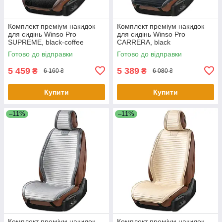
Комплект преміум накидок
Комплект преміум накидок
для сидінь Winso Pro
для сидінь Winso Pro
SUPREME, black-coffee
СARRERA, black
Готово до відправки
Готово до відправки
5 459
5 389
₴
₴
6 160 ₴
6 080 ₴
Купити
Купити
–11%
–11%
Комплект преміум накидок
Комплект преміум накидок