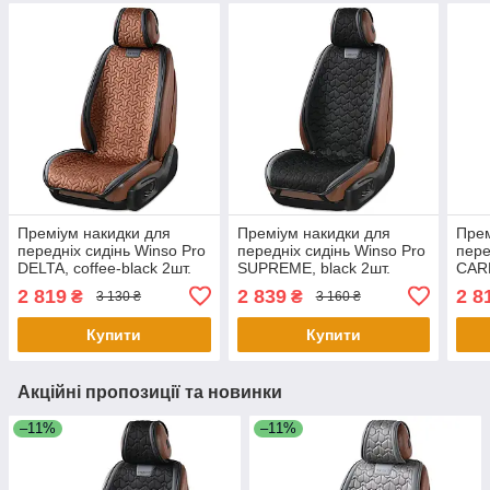
Преміум накидки для
Преміум накидки для
Прем
передніх сидінь Winso Pro
передніх сидінь Winso Pro
пере
DELTA, coffee-black 2шт.
SUPREME, black 2шт.
СARR
2 819
2 839
2 8
₴
₴
3 130 ₴
3 160 ₴
Купити
Купити
Акційні пропозиції та новинки
–11%
–11%