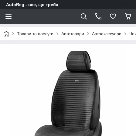
AutoReg - все, що треба
Товари та послуги
Автотовари
Автоаксесуари
Чох