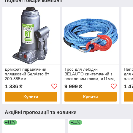
Подібні товари компанії
Домкрат гідравлічний
Трос для лебідки
Нап
пляшковий БелАвто 8т
BELAUTO синтетичний з
для 
200-385мм
посиленим гаком, ø11мм,
алюм
довжина 26м
1 336
9 999
1 4
₴
₴
Купити
Купити
Акційні пропозиції та новинки
–11%
–11%