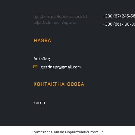
+380 (67) 245-5
пр. Дмитра Яорницького 81,
оф.13, Дніпро, Україна
+380 (66) 490-3
AutoReg
gpsdnepr@gmail.com
Євген
Сайт створений на маркетплейсі
Prom.ua