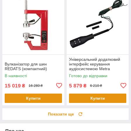
Універсальний додатковий
Вулканізатор для шин
інтерфейс керування
REDATS (компактний)
аудіосистемою Metra
ASWCSTALK
В наявності
Готово до відправки
15 019
5 879
₴
₴
16 280 ₴
6 210 ₴
Купити
Купити
Показати ще