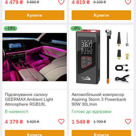
4 479
4 819
₴
₴
5 680 ₴
6 100 ₴
Купити
Купити
–19%
–9%
Підсвічування салону
Автомобільний компресор
GEERMAX Ambient Light
Aspiring Storm 3 Powerbank
Atmosphere RGB18L
90W 30L/min
В наявності
Готово до відправки
4 379
1 549
₴
₴
5 420 ₴
1 700 ₴
Купити
Купити