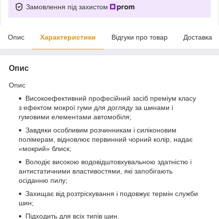
Замовлення під захистом
Опис
Характеристики
Відгуки про товар
Доставка
Опис
Опис
Високоефективний професійний засіб преміум класу
з ефектом мокрої гуми для догляду за шинами і
гумовими елементами автомобіля;
Завдяки особливим розчинникам і силіконовим
полімерам, відновлює первинний чорний колір, надає
«мокрий» блиск;
Володіє високою водовідштовхувальною здатністю і
антистатичними властивостями, які запобігають
осіданню пилу;
Захищає від розтріскування і подовжує термін служби
шин;
Підходить для всіх типів шин.