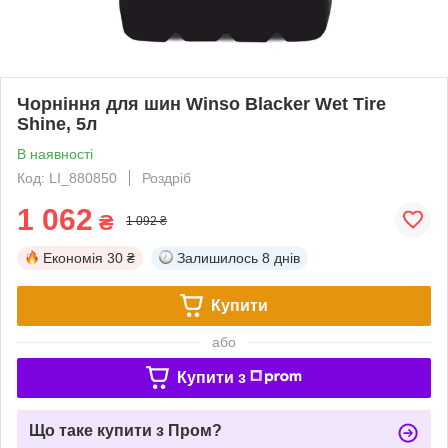
Чорніння для шин Winso Blacker Wet Tire
Shine, 5л
В наявності
Код: LI_880850
Роздріб
1 062
₴
1 092 ₴
Економія
30 ₴
Залишилось
8 днів
Купити
або
Купити з
Що таке купити з Пром?