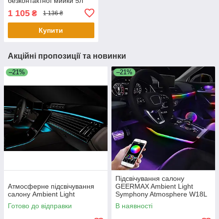
безконтактної мийки 5л
1 105
₴
1 136 ₴
Купити
Акційні пропозиції та новинки
–21%
–21%
Підсвічування салону
Атмосферне підсвічування
GEERMAX Ambient Light
салону Ambient Light
Symphony Atmosphere W18L
Готово до відправки
В наявності