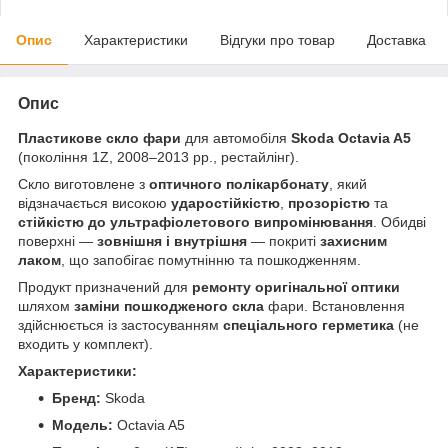
Опис
Характеристики
Відгуки про товар
Доставка
Опис
Пластикове скло фари
для автомобіля
Skoda Octavia A5
(покоління 1Z, 2008–2013 рр., рестайлінг).
Скло виготовлене з
оптичного полікарбонату
, який
відзначається високою
ударостійкістю
,
прозорістю
та
стійкістю до ультрафіолетового випромінювання
. Обидві
поверхні —
зовнішня і внутрішня
— покриті
захисним
лаком
, що запобігає помутнінню та пошкодженням.
Продукт призначений для
ремонту оригінальної оптики
шляхом
заміни пошкодженого скла
фари. Встановлення
здійснюється із застосуванням
спеціального герметика
(не
входить у комплект).
Характеристики:
Бренд:
Skoda
Модель:
Octavia A5