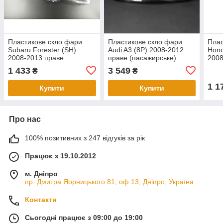
Пластикове скло фари
Пластикове скло фари
Плас
Subaru Forester (SH)
Audi A3 (8P) 2008-2012
Hond
2008-2013 праве
праве (пасажирське)
2008
(пасажирське)
(пас
1 433
3 549
₴
₴
1 1
Купити
Купити
Про нас
100% позитивних з 247 відгуків за рік
Працює з 19.10.2012
м. Дніпро
пр. Дмитра Яорницького 81, оф.13, Дніпро, Україна
Контакти
Сьогодні працює з 09:00 до 19:00