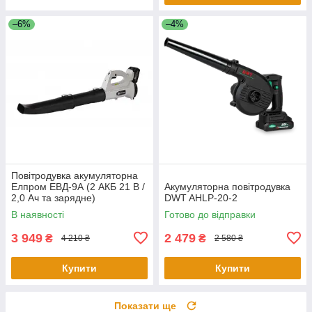
–6%
–4%
Повітродувка акумуляторна
Елпром ЕВД-9А (2 АКБ 21 В /
Акумуляторна повітродувка
2,0 Ач та зарядне)
DWT AHLP-20-2
В наявності
Готово до відправки
3 949
2 479
₴
₴
4 210 ₴
2 580 ₴
Купити
Купити
Показати ще