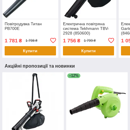
Повітродувка Титан
Електрична повітряна
Елек
PB700E
система Tekhmann TBV-
Gart
2928 (850600)
(846
1 781
1 756
1 0
₴
₴
1 798 ₴
1 799 ₴
Купити
Купити
Акційні пропозиції та новинки
–12%