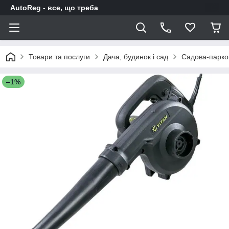
AutoReg - все, що треба
Товари та послуги
Дача, будинок і сад
Садова-парков
–1%