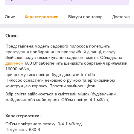
Опис
Характеристики
Відгуки про товар
Доставка
Опис
Представлена модель садового пилососа полегшить
проведення прибирання на присадибній ділянці, в саду.
Здійснює видув і всмоктування садового сміття. Обладнана
двигуном
680 Вт забезпечить швидкість обертання крильчатки
16000 об/хв,
при цьому тиск повітря буде досягати 5.7 кПа.
Пилосос оснастили нековзною ручкою та ергономічною
конструкцією корпусу. Простий заміною щіток.
Збір сміття здійснюється в сміттєвий мішок.(будівельний
майданчик або майстерня). Об'єм повітря 4.1 м3/хв;
Характеристики:
Об'єм повітряного потоку: 0-4.1 м3/год
Потужність: 680 Вт