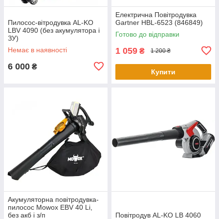
Електрична Повітродувка
Пилосос-вітродувка AL-KO
Gartner HBL-6523 (846849)
LBV 4090 (без акумулятора і
Готово до відправки
ЗУ)
Немає в наявності
1 059
₴
1 200 ₴
6 000
₴
Купити
Акумуляторна повітродувка-
пилосос Mowox EBV 40 Li,
без акб і з/п
Повітродув AL-KO LB 4060