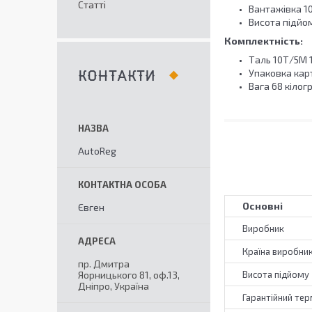
Статті
Вантажівка 10
Висота підйом
Комплектність:
Таль 10Т/5М 
Упаковка кар
КОНТАКТИ
Вага 68 кілог
AutoReg
Основні
Євген
Виробник
Країна виробни
пр. Дмитра
Яорницького 81, оф.13,
Висота підйому
Дніпро, Україна
Гарантійний тер