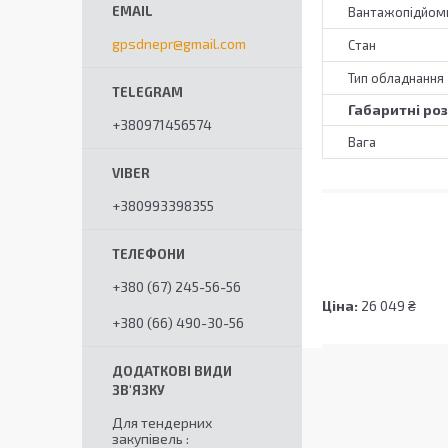
Вантажопідйомн
gpsdnepr@gmail.com
Стан
Тип обладнання
Габаритні ро
+380971456574
Вага
+380993398355
+380 (67) 245-56-56
Ціна:
26 049 ₴
+380 (66) 490-30-56
Для тендерних
закупівель