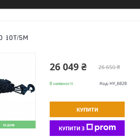
O 10Т/5М
26 049 ₴
26 650 ₴
В наявності
Код:
HY_6828
КУПИТИ
10 ДНІВ
КУПИТИ З