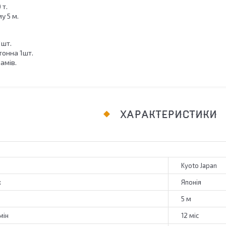
 т.
у 5 м.
1шт.
тонна 1шт.
рамів.
ХАРАКТЕРИСТИКИ
Kyoto Japan
к
Японія
5 м
мін
12 міс