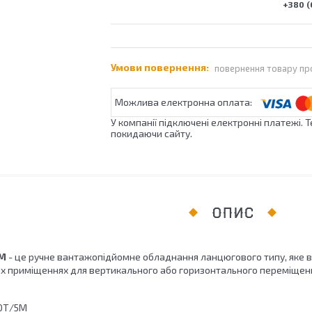
+380 (
повернення товару пр
У компанії підключені електронні платежі. 
покидаючи сайту.
ОПИС
5М
- це ручне вантажопідйомне обладнання ланцюгового типу, яке в
их приміщеннях для вертикального або горизонтального переміщен
10Т/5М