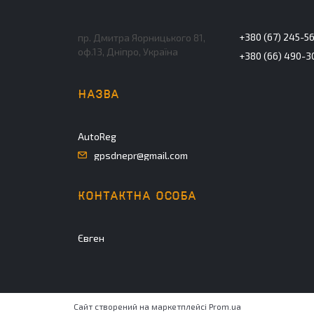
+380 (67) 245-5
пр. Дмитра Яорницького 81,
оф.13, Дніпро, Україна
+380 (66) 490-3
AutoReg
gpsdnepr@gmail.com
Євген
Сайт створений на маркетплейсі
Prom.ua