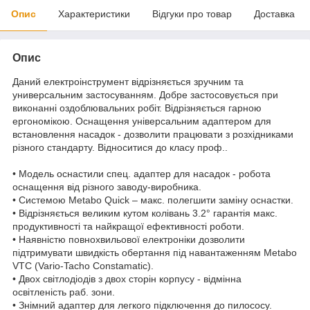
Опис
Характеристики
Відгуки про товар
Доставка
Опис
Даний електроінструмент відрізняється зручним та
универсальним застосуванням. Добре застосовується при
виконанні оздоблювальних робіт. Відрізняється гарною
ергономікою. Оснащення універсальним адаптером для
встановлення насадок - дозволити працювати з розхідниками
різного стандарту. Відноситися до класу проф..
• Модель оснастили спец. адаптер для насадок - робота
оснащення від різного заводу-виробника.
• Системою Metabo Quick – макс. полегшити заміну оснастки.
• Відрізняється великим кутом колівань 3.2° гарантія макс.
продуктивності та найкращої ефективності роботи.
• Наявністю повнохвильової електроніки дозволити
підтримувати швидкість обертання під навантаженням Metabo
VTC (Vario-Tacho Constamatic).
• Двох світлодіодів з двох сторін корпусу - відмінна
освітленість раб. зони.
• Знімний адаптер для легкого підключення до пилососу.