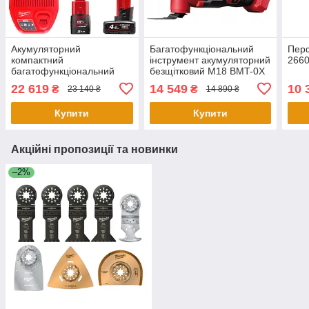
Акумуляторний
Багатофункціональний
Пер
компактний
інструмент акумуляторний
2660
багатофункціональний
безщітковий M18 BMT-0X
інструмент (реноватор)
MILWAUKEE (без
22 619
14 549
10 
₴
₴
23 140 ₴
14 890 ₴
MILWAUKEE M12 FUEL
акумулятору та зарядного
FMT-422X, (+
пристрою)
Купити
Купити
Акційні пропозиції та новинки
–2%