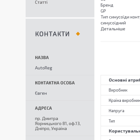
Статті
Бренд
GP
Тип синусоїди кон
синусоїдний
Детальніше
КОНТАКТИ
AutoReg
Основні атри
Виробник
Євген
Країна виробни
Напруга
пр. Дмитра
Тип
Яорницького 81, оф.13,
Дніпро, Україна
Користувальн