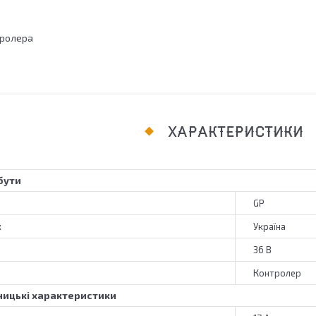
тролера
ХАРАКТЕРИСТИКИ
бути
GP
к
Україна
36 В
Контролер
ицькі характеристики