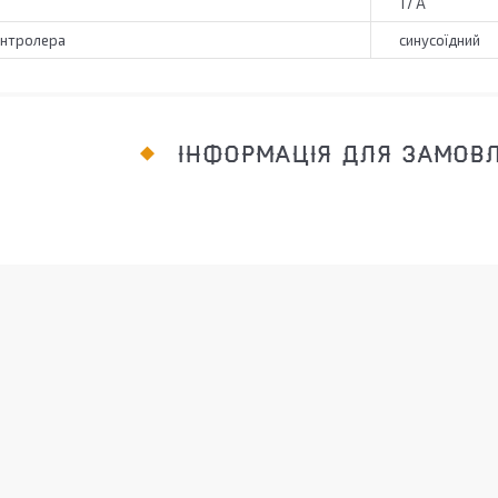
17 А
онтролера
синусоїдний
ІНФОРМАЦІЯ ДЛЯ ЗАМОВ