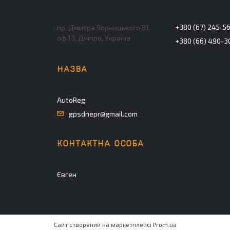
+380 (67) 245-5
пр. Дмитра Яорницького 81,
оф.13, Дніпро, Україна
+380 (66) 490-3
AutoReg
gpsdnepr@gmail.com
Євген
Сайт створений на маркетплейсі
Prom.ua