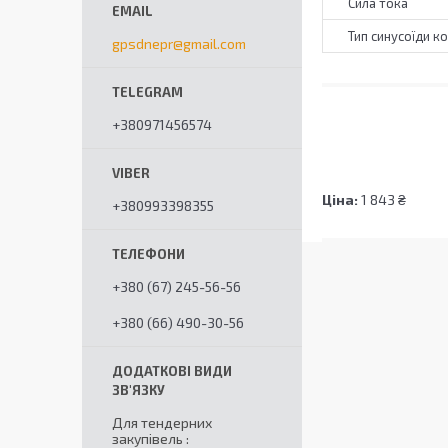
Сила тока
Тип синусоїди к
gpsdnepr@gmail.com
+380971456574
Ціна:
1 843 ₴
+380993398355
+380 (67) 245-56-56
+380 (66) 490-30-56
Для тендерних
закупівель