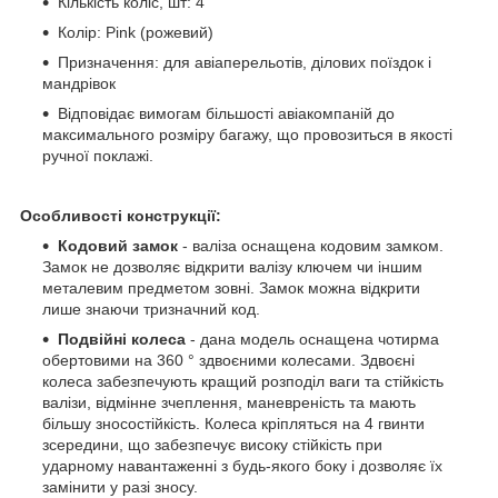
Кількість коліс, шт: 4
Колір: Pink (рожевий)
Призначення: для авіаперельотів, ділових поїздок і
мандрівок
Відповідає вимогам більшості авіакомпаній до
максимального розміру багажу, що провозиться в якості
ручної поклажі.
Особливості конструкції:
Кодовий замок
- валіза оснащена кодовим замком.
Замок не дозволяє відкрити валізу ключем чи іншим
металевим предметом зовні. Замок можна відкрити
лише знаючи тризначний код.
Подвійні колеса
- дана модель оснащена чотирма
обертовими на 360 ° здвоєними колесами. Здвоєні
колеса забезпечують кращий розподіл ваги та стійкість
валізи, відмінне зчеплення, маневреність та мають
більшу зносостійкість. Колеса кріпляться на 4 гвинти
зсередини, що забезпечує високу стійкість при
ударному навантаженні з будь-якого боку і дозволяє їх
замінити у разі зносу.