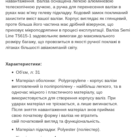
навантаження. Валіза оснащена легкою алюмінієвою
телескопічною ручкою, а ручка для перенесення валізи в
руках має м'яку гелеву підкладку. Кодовий замок покликаний
захистити вміст вашої валізи. Корпус виглядає як глянцевий,
проте більша його частина має дрібний візерунок, що
приховує мікроподряпини в процесі експлуатації. Валіза Semi
Line T5615-1 задовольняє вимогам до максимального
розміру багажу, що провозиться в якості ручної поклажі в
літаках більшості авіакомпаній світу.
Характеристики:
Об'єм, л: 31
Матеріал оболонки: Polypropylene - корпус валізи
виготовлений із поліпропілену - найбільш легкого, та в
одночас міцного і пластичного матеріалу, що
використовується для створення корпусу валіз. При
ударах матеріал не тріскається, а лише вигинається.
Після зняття навантаження матеріал знов приймає
свою початкову форму і валіза не втратить
свій початковий вигляд та функціональність.
Матеріал підкладки: Polyester (поліестер).