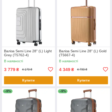
Валіза Semi Line 28" (L) Light
Валіза Semi Line 28" (L) Gold
Grey (T5762-4)
(T5667-4)
В наявності
В наявності
3 779
4 349
₴
₴
4 170 ₴
4 790 ₴
Купити
Купити
–9%
–9%