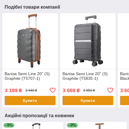
Подібні товари компанії
Валіза Semi Line 20" (S)
Валіза Semi Line 20" (S)
Валі
Graphite (T5707-1)
Graphite (T5835-1)
Blac
3 189
3 669
3 6
₴
₴
3 440 ₴
3 950 ₴
Купити
Купити
Акційні пропозиції та новинки
–9%
–9%