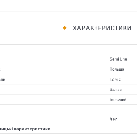
ХАРАКТЕРИСТИКИ
Semi Line
к
Польща
мін
12 міс
Валіза
Бежевий
4 кг
ицькі характеристики