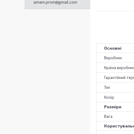
amam.prom@gmail.com
Основні
Виробник
Країна виробни
Гарантійний тер
Тип
Колір
Розміри
Вага
Користувальн