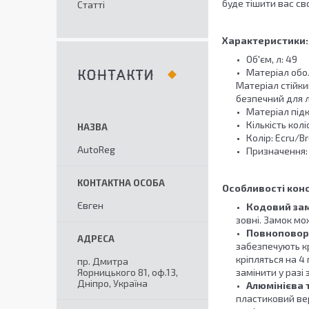
буде тішити вас св
Статті
Характеристики:
Об'єм, л: 49
Матеріал обол
КОНТАКТИ
Матеріал стійки
безпечний для 
Матеріал підк
Кількість коліс
Колір: Ecru/
AutoReg
Призначення: 
Особливості конс
Євген
Кодовий за
зовні. Замок м
Повноповор
забезпечують кр
кріпляться на 4
пр. Дмитра
Яорницького 81, оф.13,
замінити у разі 
Дніпро, Україна
Алюмінієва 
пластиковий вер