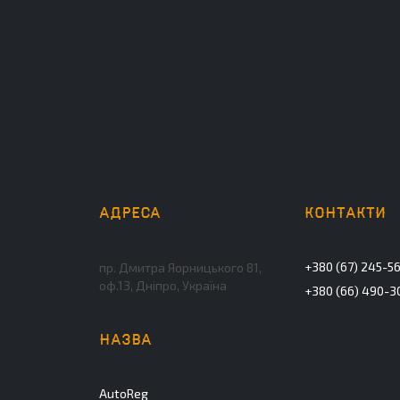
+380 (67) 245-5
пр. Дмитра Яорницького 81,
оф.13, Дніпро, Україна
+380 (66) 490-3
AutoReg