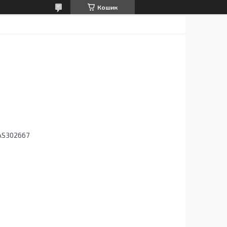
Кошик
AS302667