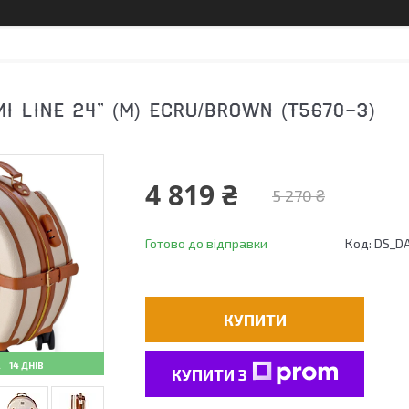
I LINE 24" (M) ECRU/BROWN (T5670-3)
4 819 ₴
5 270 ₴
Готово до відправки
Код:
DS_D
КУПИТИ
14 ДНІВ
КУПИТИ З