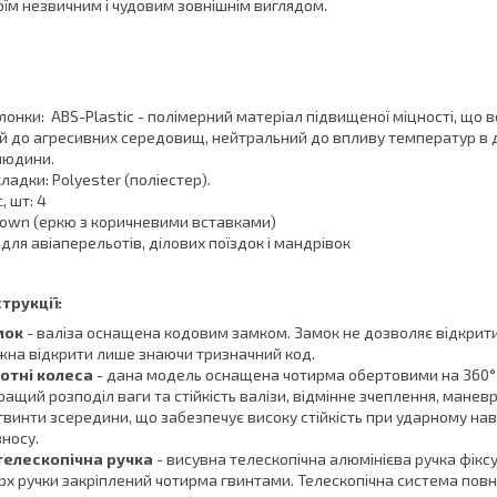
оїм незвичним і чудовим зовнішнім виглядом.
онки: ABS-Plastic - полімерний матеріал підвищеної міцності, що 
й до агресивних середовищ, нейтральний до впливу температур в діа
людини.
ладки: Polyester (поліестер).
, шт: 4
Brown (еркю з коричневими вставками)
для авіаперельотів, ділових поїздок і мандрівок
трукції:
мок
- валіза оснащена кодовим замком. Замок не дозволяє відкри
ожна відкрити лише знаючи тризначний код.
отні колеса
- дана модель оснащена чотирма обертовими на 360°
ащий розподіл ваги та стійкість валізи, відмінне зчеплення, маневр
 гвинти зсередини, що забезпечує високу стійкість при ударному нав
зносу.
телескопічна ручка
- висувна телескопічна алюмінієва ручка фіксу
х ручки закріплений чотирма гвинтами. Телескопічна система повні