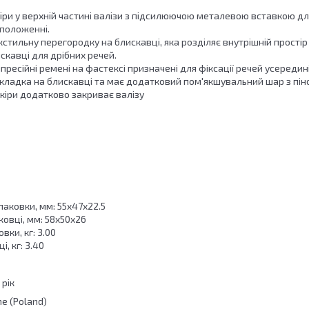
кіри у верхній частині валізи з підсилюючою металевою вставкою д
положенні.
кстильну перегородку на блискавці, яка розділяє внутрішній простір
кавці для дрібних речей.
пресійні ремені на фастексі призначені для фіксації речей усередині
дкладка на блискавці та має додатковий пом'якшувальний шар з пін
кіри додатково закриває валізу
паковки, мм: 55x47x22.5
ковці, мм: 58x50x26
вки, кг: 3.00
і, кг: 3.40
 рік
ne (Poland)