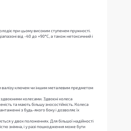
володіє при цьому високим ступенем пружності.
пазоні від -40 до +90°С, а також нетоксичний і
ти валізу ключем чи іншим металевим предметом
 здвоєними колесами. Здвоєні колеса
еність та мають більшу зносостійкість. Колеса
антаженні з будь-якого боку і дозволяє їх
ється у двох положеннях. Для більшої надійності
стю знімна, і у разі пошкодження може бути