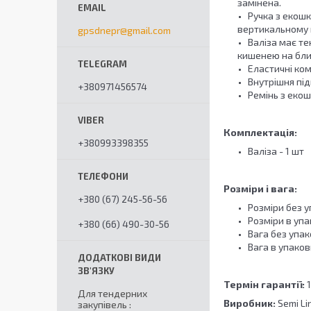
замінена.
Ручка з екош
вертикальному 
gpsdnepr@gmail.com
Валіза має те
кишенею на блис
Еластичні ком
Внутрішня пі
+380971456574
Ремінь з екош
Комплектація:
+380993398355
Валіза - 1 шт
Розміри і вага:
+380 (67) 245-56-56
Розміри без у
Розміри в упа
+380 (66) 490-30-56
Вага без упако
Вага в упаковц
Термін гарантії:
1
Для тендерних
Виробник:
Semi Li
закупівель