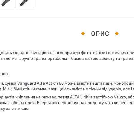
ОПИС
досить складні і функціональні опори для фототехніки і оптичних при
и легко і зручно транспортабельні. Саме з метою захисту та транс
ви, сумка Vanguard Alta Action 80 може вмістити штативи, монопод
М'які бічні стінки сумки захищають вміст не тільки від ударів, але і
аріантів кріплення на рюкзак: петля ALTA LINK із застібкою Velcro, 
уках, або на плечі. Всередині передбачена продовгувата кишеня дл
ду за оптикою.