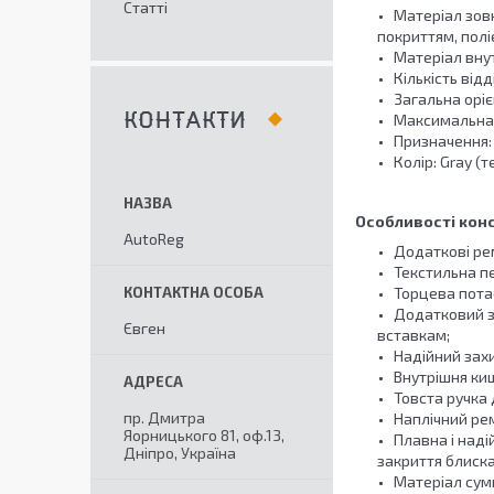
Статті
Матеріал зов
покриттям, пол
Матеріал внут
Кількість від
Загальна оріє
Максимальна 
КОНТАКТИ
Призначення:
Колір: Gray (
Особливості конс
AutoReg
Додаткові рем
Текстильна пе
Торцева пота
Додатковий з
Євген
вставкам;
Надійний захи
Внутрішня киш
Товста ручка 
пр. Дмитра
Наплічний рем
Яорницького 81, оф.13,
Плавна і наді
Дніпро, Україна
закриття блиска
Матеріал сум