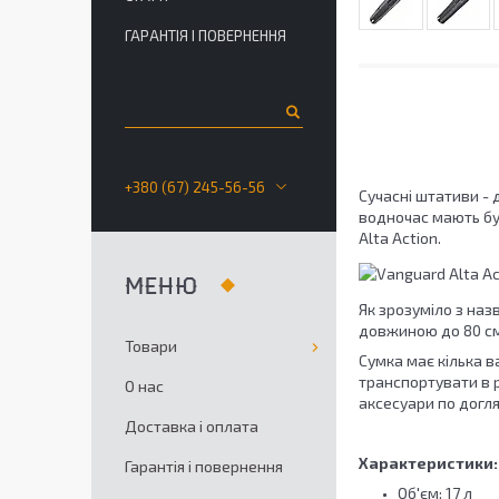
ГАРАНТІЯ І ПОВЕРНЕННЯ
+380 (67) 245-56-56
Сучасні штативи - 
водночас мають бут
Alta Action.
Як зрозуміло з наз
довжиною до 80 см. 
Товари
Сумка має кілька в
транспортувати в р
О нас
аксесуари по догля
Доставка і оплата
Характеристики:
Гарантія і повернення
Об'єм: 17 л