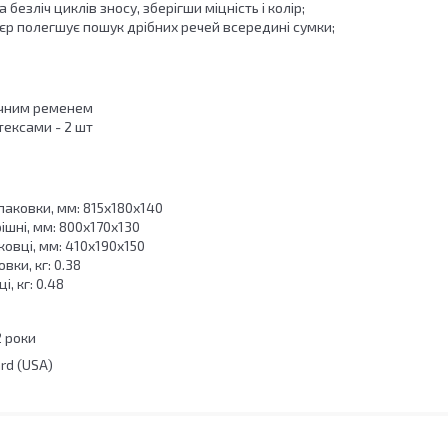
безліч циклів зносу, зберігши міцність і колір;
'єр полегшує пошук дрібних речей всередині сумки;
ічним ременем
тексами - 2 шт
паковки, мм: 815х180х140
ішні, мм: 800х170х130
ковці, мм: 410х190х150
вки, кг: 0.38
і, кг: 0.48
2 роки
rd (USA)