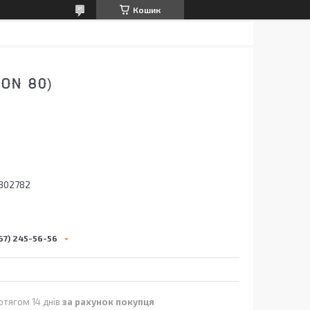
Кошик
ON 80)
302782
67) 245-56-56
отягом 14 днів
за рахунок покупця