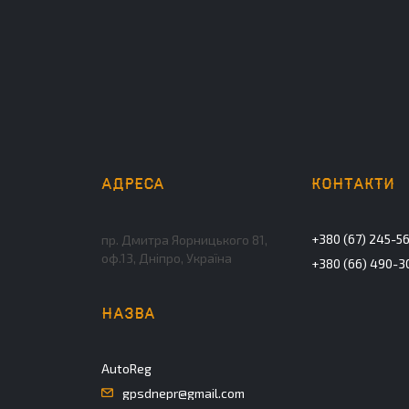
+380 (67) 245-5
пр. Дмитра Яорницького 81,
оф.13, Дніпро, Україна
+380 (66) 490-3
AutoReg
gpsdnepr@gmail.com