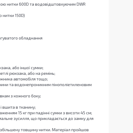
щиною нитки 600D та водовідштовхуючим DWR
ю нитки 150D)
овгуватого обладнання
зака, або іншої сумки;
петлі рюкзака, або на ремінь;
ажника автомобіля тощо;
анини та водонепроникним пінополіетиленовим
вкам з кожного боку;
і вшита в тканину;
женням 15 кг при падінні сумки з висоти 45 см;
имальне зусилля, що прикладається до замку для
а збільшену товщину нитки. Матеріал пройшов