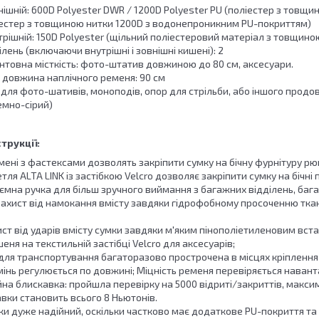
нішній: 600D Polyester DWR / 1200D Polyester PU (поліестер з тов
іестер з товщиною нитки 1200D з водонепроникним PU-покриттям)
рішній: 150D Polyester (щільний поліестеровий матеріал з товщино
ділень (включаючи внутрішні і зовнішні кишені): 2
нтовна місткість: фото-штатив довжиною до 80 см, аксесуари.
довжина наплічного ременя: 90 см
 для фото-шативів, моноподів, опор для стрільби, або іншого прод
темно-сірий)
трукції:
ені з фастексами дозволять закріпити сумку на бічну фурнітуру рюк
тля ALTA LINK із застібкою Velcro дозволяє закріпити сумку на бічні 
ємна ручка для більш зручного виймання з багажних відділень, баг
ахист від намокання вмісту завдяки гідрофобному просоченню тк
ст від ударів вмісту сумки завдяки м'яким пінополіетиленовим вста
еня на текстильній застібці Velcro для аксесуарів;
для транспортування багаторазово прострочена в місцях кріплення 
інь регулюється по довжині; Міцність ременя перевіряється наванта
йна блискавка: пройшла перевірку на 5000 відриті/закриттів, макс
вки становить всього 8 Ньютонів.
ки дуже надійний, оскільки частково має додаткове PU-покриття т