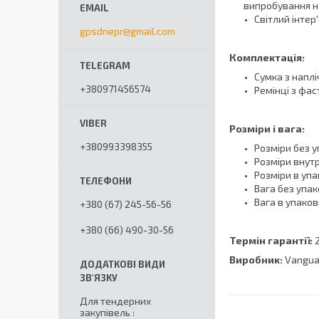
випробування на 
Світлий інтер
gpsdnepr@gmail.com
Комплектація:
Сумка з напл
+380971456574
Ремінці з фас
Розміри і вага:
+380993398355
Розміри без у
Розміри внутр
Розміри в упа
Вага без упако
Вага в упаковц
+380 (67) 245-56-56
+380 (66) 490-30-56
Термін гарантії:
Виробник:
Vangua
Для тендерних
закупівель