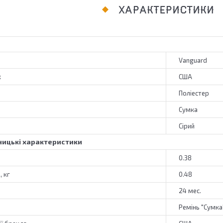
ХАРАКТЕРИСТИКИ
Vanguard
к
США
Поліестер
Сумка
Сірий
ицькі характеристики
0.38
, кг
0.48
24 мес.
Ремінь "Сумка