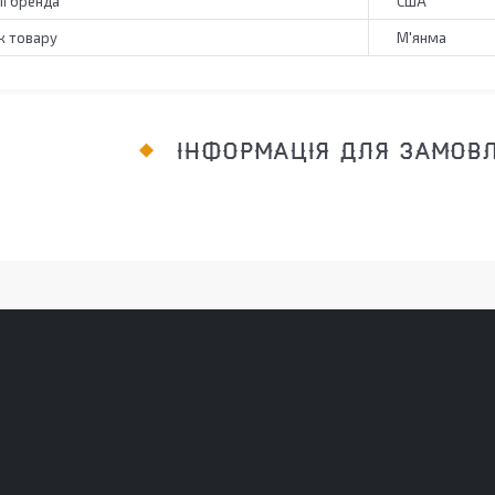
ії бренда
США
к товару
М'янма
ІНФОРМАЦІЯ ДЛЯ ЗАМОВ