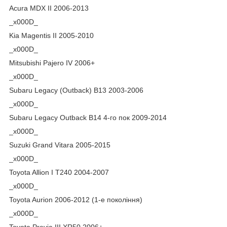
Acura MDX II 2006-2013
_x000D_
Kia Magentis II 2005-2010
_x000D_
Mitsubishi Pajero IV 2006+
_x000D_
Subaru Legacy (Outback) B13 2003-2006
_x000D_
Subaru Legacy Outback B14 4-го пок 2009-2014
_x000D_
Suzuki Grand Vitara 2005-2015
_x000D_
Toyota Allion I T240 2004-2007
_x000D_
Toyota Aurion 2006-2012 (1-е покоління)
_x000D_
Toyota Previa III XR50 2006+