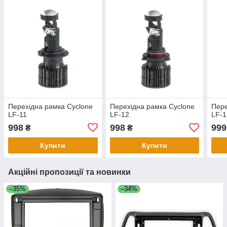
Перехідна рамка Cyclone
Перехідна рамка Cyclone
Пере
LF-11
LF-12
LF-1
998
998
999
₴
₴
Купити
Купити
Акційні пропозиції та новинки
–35%
–34%