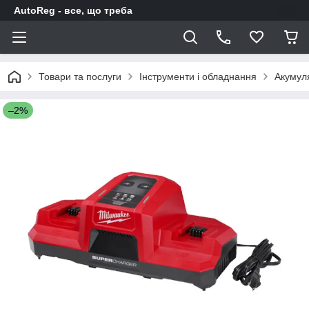
AutoReg - все, що треба
Товари та послуги
Інструменти і обладнання
Акумуля
–2%