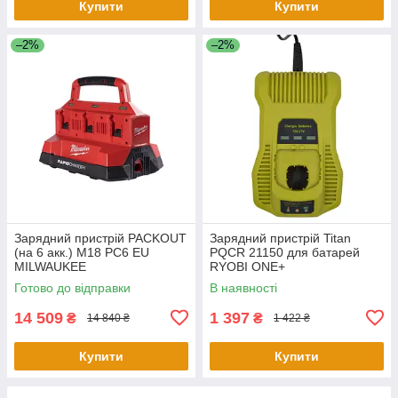
Купити
Купити
–2%
–2%
Зарядний пристрій PACKOUT
Зарядний пристрій Titan
(на 6 акк.) M18 PC6 EU
PQCR 21150 для батарей
MILWAUKEE
RYOBI ONE+
Готово до відправки
В наявності
14 509
1 397
₴
₴
14 840 ₴
1 422 ₴
Купити
Купити