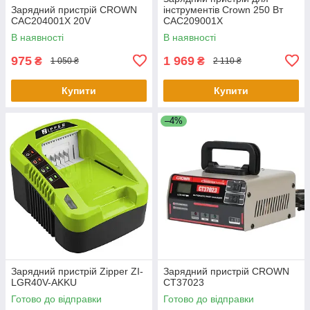
Зарядний пристрій CROWN
інструментів Crown 250 Bт
CAC204001X 20V
CAC209001X
В наявності
В наявності
975
1 969
₴
₴
1 050 ₴
2 110 ₴
Купити
Купити
–4%
Зарядний пристрій Zipper ZI-
Зарядний пристрій CROWN
LGR40V-AKKU
CT37023
Готово до відправки
Готово до відправки