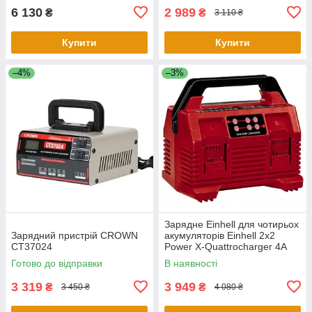
6 130
2 989
₴
₴
3 110 ₴
Купити
Купити
–4%
–3%
Зарядне Einhell для чотирьох
Зарядний пристрій CROWN
акумуляторів Einhell 2x2
CT37024
Power X-Quattrocharger 4А
Готово до відправки
В наявності
3 319
3 949
₴
₴
3 450 ₴
4 080 ₴