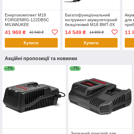
Енергокомплект M18
Багатофункціональний
Акум
FORGENRG-122DBSC
інструмент акумуляторний
для 
MILWAUKEE
безщітковий M18 BMT-0X
при
MILWAUKEE (без
MIL
41 969
14 549
11 
₴
₴
42 940 ₴
14 890 ₴
акумулятору та зарядного
(без
пристрою)
заря
Купити
Купити
Акційні пропозиції та новинки
–7%
–7%
Зарядний пристрій для