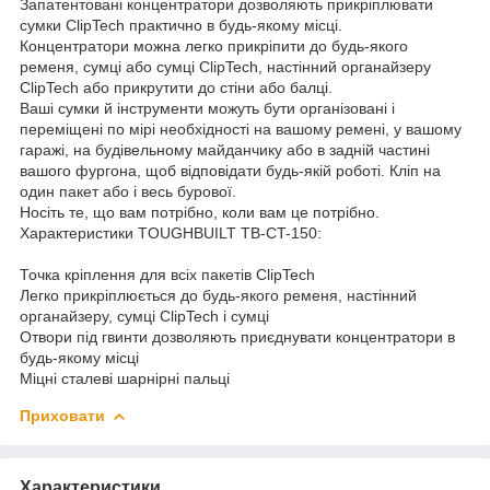
Запатентовані концентратори дозволяють прикріплювати
сумки ClipTech практично в будь-якому місці.
Концентратори можна легко прикріпити до будь-якого
ременя, сумці або сумці ClipTech, настінний органайзеру
ClipTech або прикрутити до стіни або балці.
Ваші сумки й інструменти можуть бути організовані і
переміщені по мірі необхідності на вашому ремені, у вашому
гаражі, на будівельному майданчику або в задній частині
вашого фургона, щоб відповідати будь-якій роботі. Кліп на
один пакет або і весь бурової.
Носіть те, що вам потрібно, коли вам це потрібно.
Характеристики TOUGHBUILT TB-CT-150:
Точка кріплення для всіх пакетів ClipTech
Легко прикріплюється до будь-якого ременя, настінний
органайзеру, сумці ClipTech і сумці
Отвори під гвинти дозволяють приєднувати концентратори в
будь-якому місці
Міцні сталеві шарнірні пальці
Приховати
Характеристики