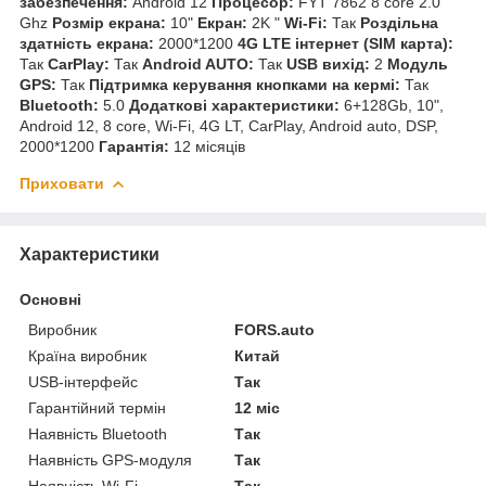
забезпечення:
Android 12
Процесор:
FYT 7862 8 core 2.0
Ghz
Розмір екрана:
10"
Екран:
2K "
Wi-Fi:
Так
Роздільна
здатність екрана:
2000*1200
4G LTE інтернет (SIM карта):
Так
CarPlay:
Так
Android AUTO:
Так
USB вихід:
2
Модуль
GPS:
Так
Підтримка керування кнопками на кермі:
Так
Bluetooth:
5.0
Додаткові характеристики:
6+128Gb, 10",
Android 12, 8 core, Wi-Fi, 4G LT, CarPlay, Android auto, DSP,
2000*1200
Гарантія:
12 місяців
Приховати
Характеристики
Основні
Виробник
FORS.auto
Країна виробник
Китай
USB-інтерфейс
Так
Гарантійний термін
12 міс
Наявність Bluetooth
Так
Наявність GPS-модуля
Так
Наявність Wi-Fi
Так