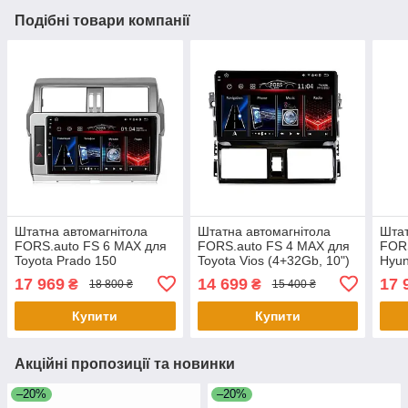
Подібні товари компанії
Штатна автомагнітола
Штатна автомагнітола
Штат
FORS.auto FS 6 MAX для
FORS.auto FS 4 MAX для
FORS
Toyota Prado 150
Toyota Vios (4+32Gb, 10")
Hyun
(6+128Gb, 10") 2014
2014-2016
9") 
17 969
14 699
17 
₴
₴
18 800 ₴
15 400 ₴
Купити
Купити
Акційні пропозиції та новинки
–20%
–20%