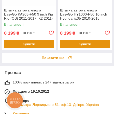
Штатна автомагнітола
Штатна автомагнітола
EasyGo KA903-F50 9 inch Kia
EasyGo HY1000-F50 10 inch
Rio (QB) 2011-2017, K2 2011-
Hyundai ix35 2010-2018,
2017
Tucson (LM) 2010-2018
В наявності
В наявності
8 199
8 199
₴
₴
10 190 ₴
10 190 ₴
Купити
Купити
Показати ще
Про нас
100% позитивних з 247 відгуків за рік
Працює з 19.10.2012
м. Дніпро
КНОПКА
ЗВ'ЯЗКУ
пр. Дмитра Яорницького 81, оф.13, Дніпро, Україна
Контакти