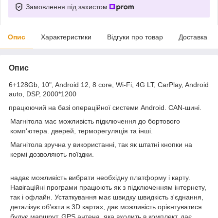
Замовлення під захистом
Опис
Характеристики
Відгуки про товар
Доставка
Опис
6+128Gb, 10", Android 12, 8 core, Wi-Fi, 4G LT, CarPlay, Android
auto, DSP, 2000*1200
працюючий на базі операційної системи Android. CAN-шині.
Магнітола має можливість підключення до бортового
комп'ютера. дверей, терморегуляція та інші.
Магнітола зручна у використанні, так як штатні кнопки на
кермі дозволяють поїздки.
надає можливість вибрати необхідну платформу і карту.
Навігаційні програми працюють як з підключенням інтернету,
так і офлайн.
Устаткування має швидку швидкість з'єднання,
деталізує об'єкти в 3D картах, дає можливість орієнтуватися
будує маршрут. GPS антена, яка входить в комплект, дає