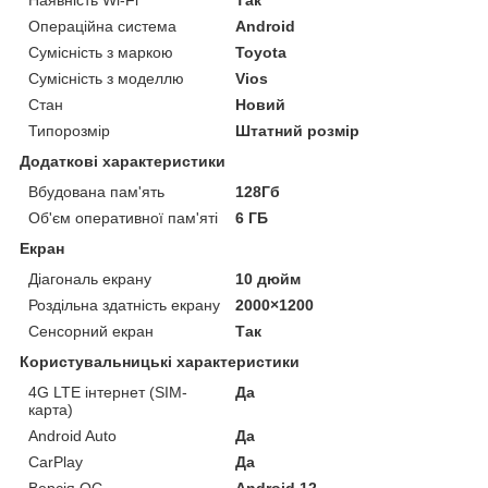
Операційна система
Android
Сумісність з маркою
Toyota
Сумісність з моделлю
Vios
Стан
Новий
Типорозмір
Штатний розмір
Додаткові характеристики
Вбудована пам'ять
128Гб
Об'єм оперативної пам'яті
6 ГБ
Екран
Діагональ екрану
10 дюйм
Роздільна здатність екрану
2000×1200
Сенсорний екран
Так
Користувальницькі характеристики
4G LTE інтернет (SIM-
Да
карта)
Android Auto
Да
CarPlay
Да
Версія ОС
Android 12