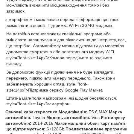
можливість визначити місцезнаходження точно і без
затримок.
з мікрофоном і можливістю передачі інформації про трек.
розмовляти в дорозі. Підтримка Wi-Fi і 3G/4G модемів.
Не потрібно встановлювати спеціальні програми або
змінювати налаштування для підключення до інтернету, все,
що потрібно. Автомагнітолу можна підключити до мережі за
допомогою смартфона або портативного модему WiFi.
style="font-size:14px">Камери переднього та заднього
вигляду.
За допомогою функції підключення не буде виглядати,
переднего, підключати камеру переднього. Також вони
забезпечують хороший огляд. style="font-
size:14px">Підтримка сервісу Google Play Market.
Штатна магнітола має
програм, які щодня оновлюються.
style="font-size:14px">смартфон.
Основні характеристики
Модифікація:
FS 6 MAX
Марка
автомобіля:
Toyota
Модель автомобіля:
Vios
Рік випуску
автомобіля:
2014-2016
Максимальний обсяг карт пам'яті,
що підтримується:
6+128Gb
Предвстановлене програмне