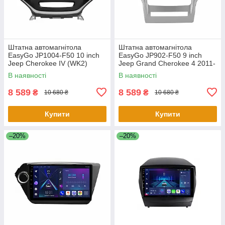
Штатна автомагнітола
Штатна автомагнітола
EasyGo JP1004-F50 10 inch
EasyGo JP902-F50 9 inch
Jeep Cherokee IV (WK2)
Jeep Grand Cherokee 4 2011-
2014-2017
2013
В наявності
В наявності
8 589
8 589
₴
₴
10 680 ₴
10 680 ₴
Купити
Купити
–20%
–20%