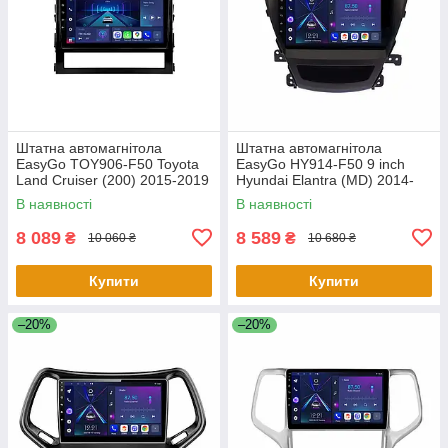
Штатна автомагнітола
Штатна автомагнітола
EasyGo TOY906-F50 Toyota
EasyGo HY914-F50 9 inch
Land Cruiser (200) 2015-2019
Hyundai Elantra (MD) 2014-
2016, Avante (MD) 2013-2015
В наявності
В наявності
8 089
8 589
₴
₴
10 060 ₴
10 680 ₴
Купити
Купити
–20%
–20%