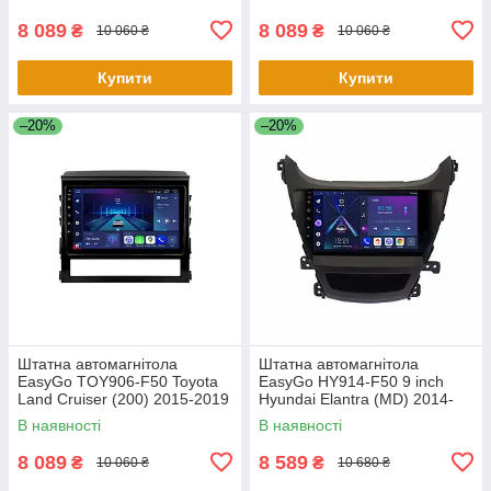
2013
8 089
8 089
₴
₴
10 060 ₴
10 060 ₴
Купити
Купити
–20%
–20%
Штатна автомагнітола
Штатна автомагнітола
EasyGo TOY906-F50 Toyota
EasyGo HY914-F50 9 inch
Land Cruiser (200) 2015-2019
Hyundai Elantra (MD) 2014-
2016, Avante (MD) 2013-2015
В наявності
В наявності
8 089
8 589
₴
₴
10 060 ₴
10 680 ₴