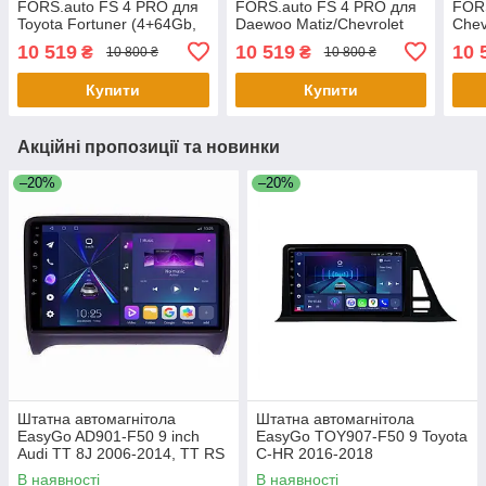
FORS.auto FS 4 PRO для
FORS.auto FS 4 PRO для
FORS
Toyota Fortuner (4+64Gb,
Daewoo Matiz/Chevrolet
Chev
9") 2015-2020
Spark/Beat (4+64Gb, 9")
9", 
10 519
10 519
10 
₴
₴
10 800 ₴
10 800 ₴
2015-2018
Купити
Купити
Акційні пропозиції та новинки
–20%
–20%
Штатна автомагнітола
Штатна автомагнітола
EasyGo AD901-F50 9 inch
EasyGo TOY907-F50 9 Toyota
Audi TT 8J 2006-2014, TT RS
C-HR 2016-2018
8J 2009-2014, TTS 8J 2008-
В наявності
В наявності