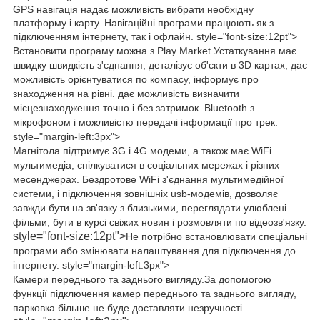
GPS навігація
надає можливість вибрати необхідну
платформу і карту. Навігаційні програми працюють як з
підключенням інтернету, так і офлайн. style="font-size:12pt">
Встановити програму можна з Play Market.
Устаткування має
швидку швидкість з'єднання, деталізує об'єкти в 3D картах, дає
можливість орієнтуватися по компасу, інформує про
знаходження на рівні. дає можливість визначити
місцезнаходження точно і без затримок. Bluetooth
з
мікрофоном і можливістю передачі інформації про трек.
style="margin-left:3px">
Магнітола підтримує 3G і 4G модеми, а також має WiFi.
мультимедіа, спілкуватися в соціальних мережах і різних
месенджерах. Бездротове WiFi з'єднання мультимедійної
системи, і підключення зовнішніх usb-модемів, дозволяє
завжди бути на зв'язку з близькими, переглядати улюблені
фільми, бути в курсі свіжих новин і розмовляти по відеозв'язку.
style="font-size:12pt">
Не потрібно встановлювати спеціальні
програми або змінювати налаштування для підключення до
інтернету. style="margin-left:3px">
Камери переднього та заднього вигляду.
За допомогою
функції підключення камер переднього та заднього вигляду,
парковка більше не буде доставляти незручності.