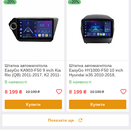
–20%
–20%
Штатна автомагнітола
Штатна автомагнітола
EasyGo KA903-F50 9 inch Kia
EasyGo HY1000-F50 10 inch
Rio (QB) 2011-2017, K2 2011-
Hyundai ix35 2010-2018,
2017
Tucson (LM) 2010-2018
В наявності
В наявності
8 199
8 199
₴
₴
10 190 ₴
10 190 ₴
Купити
Купити
Показати ще