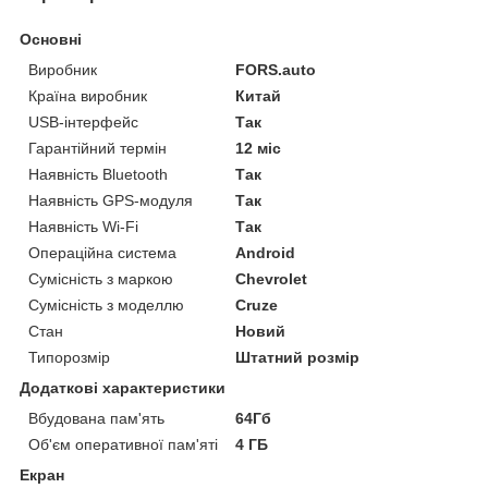
Основні
Виробник
FORS.auto
Країна виробник
Китай
USB-інтерфейс
Так
Гарантійний термін
12 міс
Наявність Bluetooth
Так
Наявність GPS-модуля
Так
Наявність Wi-Fi
Так
Операційна система
Android
Сумісність з маркою
Chevrolet
Сумісність з моделлю
Cruze
Стан
Новий
Типорозмір
Штатний розмір
Додаткові характеристики
Вбудована пам'ять
64Гб
Об'єм оперативної пам'яті
4 ГБ
Екран