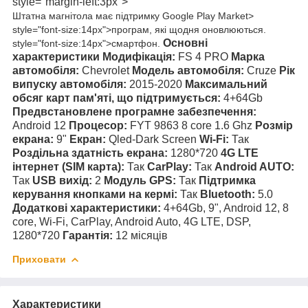
style="margin-left:3px">
Штатна магнітола має
підтримку Google Play Market>
style="font-size:14px">програм, які щодня оновлюються.
Основні
style="font-size:14px">смартфон.
характеристики
Модифікація:
FS 4 PRO
Марка
автомобіля:
Chevrolet
Модель автомобіля:
Cruze
Рік
випуску автомобіля:
2015-2020
Максимальний
обсяг карт пам'яті, що підтримується:
4+64Gb
Предвстановлене програмне забезпечення:
Android 12
Процесор:
FYT 9863 8 core 1.6 Ghz
Розмір
екрана:
9"
Екран:
Qled-Dark Screen
Wi-Fi:
Так
Роздільна здатність екрана:
1280*720
4G LTE
інтернет (SIM карта):
Так
CarPlay:
Так
Android AUTO:
Так
USB вихід:
2
Модуль GPS:
Так
Підтримка
керування кнопками на кермі:
Так
Bluetooth:
5.0
Додаткові характеристики:
4+64Gb, 9", Android 12, 8
core, Wi-Fi, CarPlay, Android Auto, 4G LTE, DSP,
1280*720
Гарантія:
12 місяців
Приховати
Характеристики