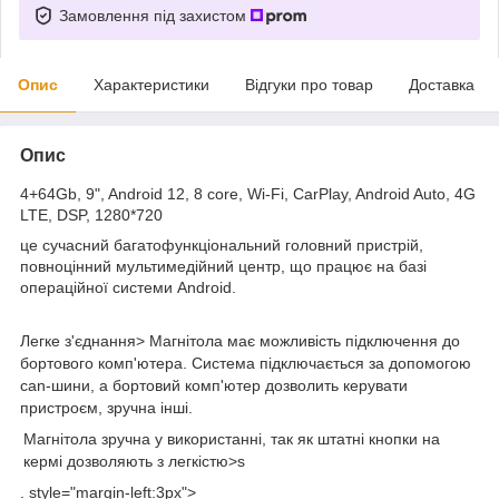
Замовлення під захистом
Опис
Характеристики
Відгуки про товар
Доставка
Опис
4+64Gb, 9", Android 12, 8 core, Wi-Fi, CarPlay, Android Auto, 4G
LTE, DSP, 1280*720
це сучасний багатофункціональний головний пристрій,
повноцінний мультимедійний центр, що працює на базі
операційної системи Android.
Легке з'єднання>
Магнітола має можливість підключення до
бортового комп'ютера. Система підключається за допомогою
can-шини, а бортовий комп'ютер дозволить керувати
пристроєм, зручна інші.
Магнітола зручна у використанні, так як штатні кнопки на
кермі дозволяють з легкістю>s
. style="margin-left:3px">