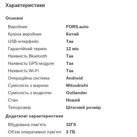
Характеристики
Основні
Виробник
FORS.auto
Країна виробник
Китай
USB-інтерфейс
Так
Гарантійний термін
12 міс
Наявність Bluetooth
Так
Наявність GPS-модуля
Так
Наявність Wi-Fi
Так
Операційна система
Android
Сумісність з маркою
Mitsubishi
Сумісність з моделлю
Outlander
Стан
Новий
Типорозмір
Штатний розмір
Додаткові характеристики
Вбудована пам'ять
32Гб
Об'єм оперативної пам'яті
2 ГБ