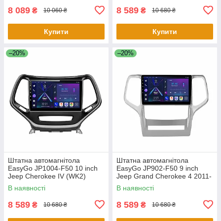
8 089
8 589
₴
₴
10 060 ₴
10 680 ₴
Купити
Купити
–20%
–20%
Штатна автомагнітола
Штатна автомагнітола
EasyGo JP1004-F50 10 inch
EasyGo JP902-F50 9 inch
Jeep Cherokee IV (WK2)
Jeep Grand Cherokee 4 2011-
2014-2017
2013
В наявності
В наявності
8 589
8 589
₴
₴
10 680 ₴
10 680 ₴