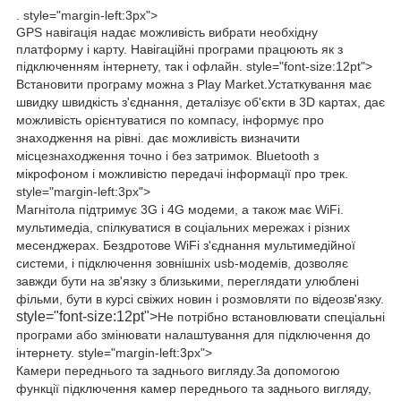
. style="margin-left:3px">
GPS навігація
надає можливість вибрати необхідну
платформу і карту. Навігаційні програми працюють як з
підключенням інтернету, так і офлайн. style="font-size:12pt">
Встановити програму можна з Play Market.
Устаткування має
швидку швидкість з'єднання, деталізує об'єкти в 3D картах, дає
можливість орієнтуватися по компасу, інформує про
знаходження на рівні. дає можливість визначити
місцезнаходження точно і без затримок. Bluetooth
з
мікрофоном і можливістю передачі інформації про трек.
style="margin-left:3px">
Магнітола підтримує 3G і 4G модеми, а також має WiFi.
мультимедіа, спілкуватися в соціальних мережах і різних
месенджерах. Бездротове WiFi з'єднання мультимедійної
системи, і підключення зовнішніх usb-модемів, дозволяє
завжди бути на зв'язку з близькими, переглядати улюблені
фільми, бути в курсі свіжих новин і розмовляти по відеозв'язку.
style="font-size:12pt">
Не потрібно встановлювати спеціальні
програми або змінювати налаштування для підключення до
інтернету. style="margin-left:3px">
Камери переднього та заднього вигляду.
За допомогою
функції підключення камер переднього та заднього вигляду,