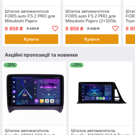
Штатна автомагнітола
Штатна автомагнітола
Штат
FORS.auto FS 2 PRO для
FORS.auto FS 2 PRO для
FORS
Mitsubishi Pajero
Mitsubishi Pajero (2+32Gb,
Toyo
Sport/L200 (2+32Gb, 9")
9") 2006-2014
9") 
8 859
8 859
8 8
₴
₴
9 100 ₴
9 100 ₴
2006-2015
Купити
Купити
Акційні пропозиції та новинки
–20%
–20%
Штатна автомагнітола
Штатна автомагнітола