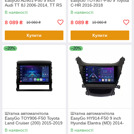
EasyGo AD901-F50 9 inch
EasyGo TOY907-F50 9 Toyota
Audi TT 8J 2006-2014, TT RS
C-HR 2016-2018
8J 2009-2014, TTS 8J 2008-
В наявності
В наявності
2013
8 089
8 089
₴
₴
10 060 ₴
10 060 ₴
Купити
Купити
–20%
–20%
Штатна автомагнітола
Штатна автомагнітола
EasyGo TOY906-F50 Toyota
EasyGo HY914-F50 9 inch
Land Cruiser (200) 2015-2019
Hyundai Elantra (MD) 2014-
2016, Avante (MD) 2013-2015
В наявності
В наявності