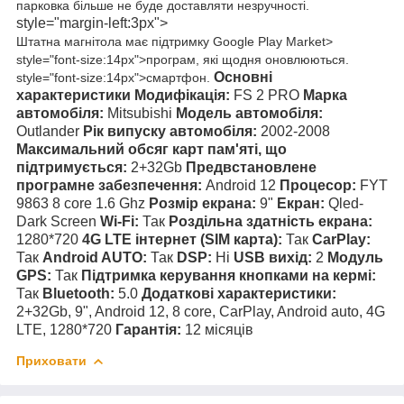
парковка більше не буде доставляти незручності.
style="margin-left:3px">
Штатна магнітола має
підтримку Google Play Market>
style="font-size:14px">програм, які щодня оновлюються.
Основні
style="font-size:14px">смартфон.
характеристики
Модифікація:
FS 2 PRO
Марка
автомобіля:
Mitsubishi
Модель автомобіля:
Outlander
Рік випуску автомобіля:
2002-2008
Максимальний обсяг карт пам'яті, що
підтримується:
2+32Gb
Предвстановлене
програмне забезпечення:
Android 12
Процесор:
FYT
9863 8 core 1.6 Ghz
Розмір екрана:
9"
Екран:
Qled-
Dark Screen
Wi-Fi:
Так
Роздільна здатність екрана:
1280*720
4G LTE інтернет (SIM карта):
Так
CarPlay:
Так
Android AUTO:
Так
DSP:
Ні
USB вихід:
2
Модуль
GPS:
Так
Підтримка керування кнопками на кермі:
Так
Bluetooth:
5.0
Додаткові характеристики:
2+32Gb, 9", Android 12, 8 core, CarPlay, Android auto, 4G
LTE, 1280*720
Гарантія:
12 місяців
Приховати