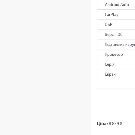
Android Auto
CarPlay
DSP
Версія ОС
Підтримка керув
Процесор
Серія
Екран
Ціна:
8 859 ₴