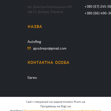
+380 (67) 245-5
пр. Дмитра Яорницького 81,
оф.13, Дніпро, Україна
+380 (66) 490-3
AutoReg
gpsdnepr@gmail.com
Євген
Сайт створений на маркетплейсі
Prom.ua
Продавець на Bigl.ua
AutoReg |
Поскаржитися на контент
|
Політика конфіденційності