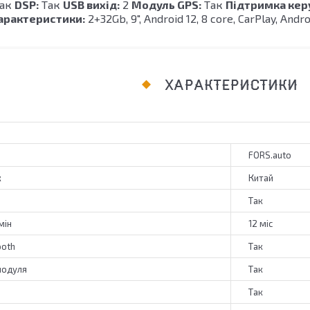
ак
DSP:
Так
USB вихід:
2
Модуль GPS:
Так
Підтримка кер
арактеристики:
2+32Gb, 9", Android 12, 8 core, CarPlay, Andr
ХАРАКТЕРИСТИКИ
FORS.auto
к
Китай
Так
мін
12 міс
ooth
Так
модуля
Так
Так