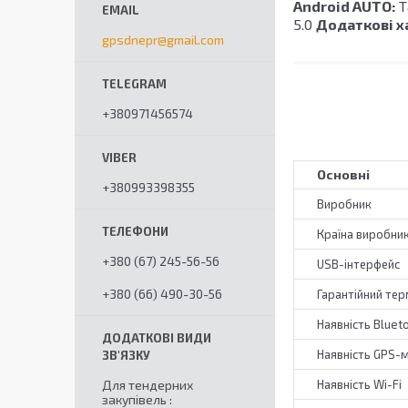
Android AUTO:
Т
5.0
Додаткові х
gpsdnepr@gmail.com
+380971456574
Основні
+380993398355
Виробник
Країна виробни
+380 (67) 245-56-56
USB-інтерфейс
+380 (66) 490-30-56
Гарантійний тер
Наявність Bluet
Наявність GPS-
Для тендерних
Наявність Wi-Fi
закупівель