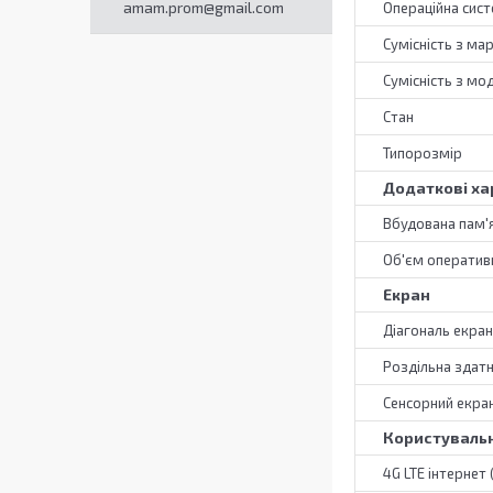
amam.prom@gmail.com
Операційна сис
Сумісність з ма
Сумісність з мо
Стан
Типорозмір
Додаткові ха
Вбудована пам'
Об'єм оперативн
Екран
Діагональ екра
Роздільна здатн
Сенсорний екра
Користувальн
4G LTE інтернет