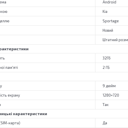
тема
Android
ркою
Kia
деллю
Sportage
Новий
Штатний розм
рактеристики
ять
32Гб
ої пам'яті
2 ГБ
ну
9 дюйм
ість екрану
1280×720
н
Так
ицькі характеристики
 (SIM-карта)
Да