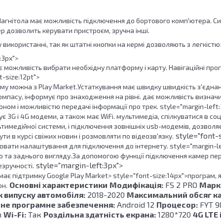
агнітола має можливість підключення до бортового комп'ютера. С
р дозволить керувати пристроєм, зручна інші.
 використанні, так як штатні кнопки на кермі дозволяють з легкістю
:3px">
 можливість вибрати необхідну платформу і карту. Навігаційні прог
t-size:12pt">
му можна з Play Market.
Устаткування має швидку швидкість з'єднанн
омпасу, інформує про знаходження на рівні. дає можливість визнач
ном і можливістю передачі інформації про трек. style="margin-left:
є 3G і 4G модеми, а також має WiFi. мультимедіа, спілкуватися в с
ьтимедійної системи, і підключення зовнішніх usb-модемів, дозволя
style="font-s
ути в курсі свіжих новин і розмовляти по відеозв'язку.
вати налаштування для підключення до інтернету. style="margin-le
 та заднього вигляду.
За допомогою функції підключення камер пер
style="margin-left:3px">
зручності.
 має
підтримку Google Play Market> style="font-size:14px">програм, 
Основні характеристики
Модифікація:
FS 2 PRO
Марк
он.
к випуску автомобіля:
2018-2020
Максимальний обсяг кар
не програмне забезпечення:
Android 12
Процесор:
FYT 98
n
Wi-Fi:
Так
Роздільна здатність екрана:
1280*720
4G LTE 