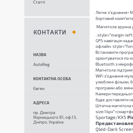
Статті
Легке з'єднання>
М
бортовий комп'юте
Магнітола зручна у
КОНТАКТИ
. style="margin-left
GPS навігація
надає
офлайн. style="fon
Встановити програ
орієнтуватися по к
Bluetooth
з мікрофо
AutoReg
Магнітола підтриму
WiFi з'єднання мул
улюблені фільми, б
програми або зміню
Євген
Камери переднього
буде доставляти не
Штатна магнітола
size:14px">смартф
пр. Дмитра
Sportage/KX5
Рі
Яорницького 81, оф.13,
Дніпро, Україна
Предвстановле
Qled-Dark Scree