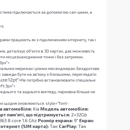
истема підключається за допомогою can-шини, а
>s
рами працюють як з підключенням інтернету, так і
я, деталізує об'єкти в 3D картах, дає можливість
ити місцезнаходження точно і без затримок.
3px">
оціальних мережах і різних месенджерах. Бездротове
є завжди бути на зв'язку з близькими, переглядати
ize:12pt">
Не потрібно встановлювати спеціальні
ft:3px">
еднього та заднього вигляду, парковка більше не
які щодня оновлюються. style="font-
а автомобіля:
Kia
Модель автомобіля:
т пам'яті, що підтримується:
2+32Gb
63 8 core 1.6 Ghz
Розмір екрана:
9"
Екран:
інтернет (SIM карта):
Так
CarPlay:
Так