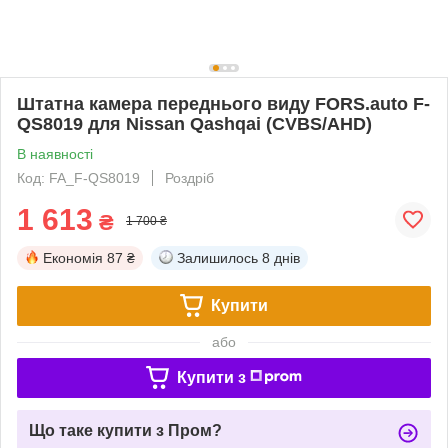
Штатна камера переднього виду FORS.auto F-
QS8019 для Nissan Qashqai (CVBS/AHD)
В наявності
Код: FA_F-QS8019
Роздріб
1 613
₴
1 700 ₴
Економія
87 ₴
Залишилось
8 днів
Купити
або
Купити з
Що таке купити з Пром?