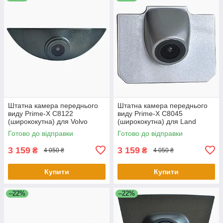
Штатна камера переднього
Штатна камера переднього
виду Prime-X C8122
виду Prime-X C8045
(ширококутна) для Volvo
(ширококутна) для Land
(універсальна)
Rover Range Rover 2015 -
Готово до відправки
Готово до відправки
2016
3 159
3 159
₴
₴
4 050 ₴
4 050 ₴
Купити
Купити
–22%
–22%