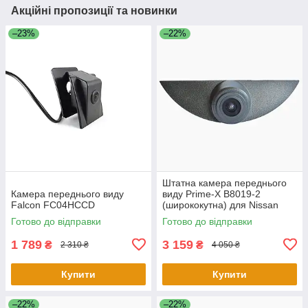
Акційні пропозиції та новинки
–23%
–22%
Штатна камера переднього
Камера переднього виду
виду Prime-X B8019-2
Falcon FC04HCCD
(ширококутна) для Nissan
Qashqai/Volvo S60, XC60
Готово до відправки
Готово до відправки
1 789
3 159
₴
₴
2 310 ₴
4 050 ₴
Купити
Купити
–22%
–22%