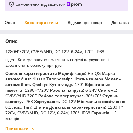
Замовлення під захистом
Опис
Характеристики
Відгуки про товар
Доставка
Опис
1280H*720V, CVBS/AHD, DC 12V, 6-24V, 170°, IP68
відео.
Камера значно полегшить
водієві паркування і
забезпечить безпеку при русі.
Основні характеристики
Модифікація:
FS-QS
Марка
автомобіля:
Nissan
Типорозмір:
Штатна камера
Модель
автомобіля:
Qashqai
Кут огляду:
170°
Ефективних
пікселів:
1280H*720V
Робоча напруга:
6-24V
Система:
CVBS/AHD 720P
Робоча температура:
-30°+70°
Ступінь
захисту:
IP68
Харчування:
DC 12V
Мінімальне освітлення:
0,1 люкс
Тип:
Штатна
Додаткові характеристики:
1280H *
720V, CVBS/AHD, DC 12V, 6-24V, 170°, IP68
Гарантія:
12
місяців
Приховати