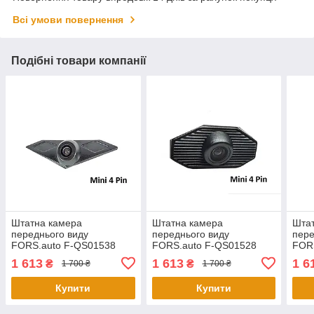
Всі умови повернення
Подібні товари компанії
Штатна камера
Штатна камера
Шта
переднього виду
переднього виду
пере
FORS.auto F-QS01538
FORS.auto F-QS01528
FOR
для Subaru XV
для Subaru Forester
для 
1 613
1 613
1 6
₴
₴
1 700 ₴
1 700 ₴
(CVBS/AHD-Mini 4 Pin)
(CVBS/AHD-Mini 4 Pin)
(CVB
2016
2015-2016
2015
Купити
Купити