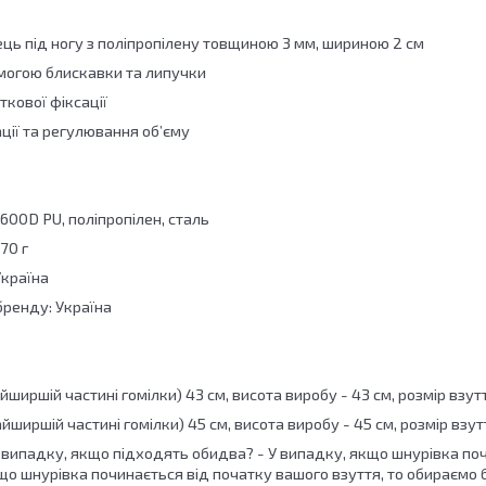
ець під ногу з поліпропілену товщиною 3 мм, шириною 2 см
омогою блискавки та липучки
ткової фіксації
ції та регулювання об’єму
600D PU, поліпропілен, сталь
70 г
Україна
бренду: Україна
йширшій частині гомілки) 43 см, висота виробу - 43 см, розмір взут
айширшій частині гомілки) 45 см, висота виробу - 45 см, розмір взу
у випадку, якщо підходять обидва? - У випадку, якщо шнурівка по
що шнурівка починається від початку вашого взуття, то обираємо б