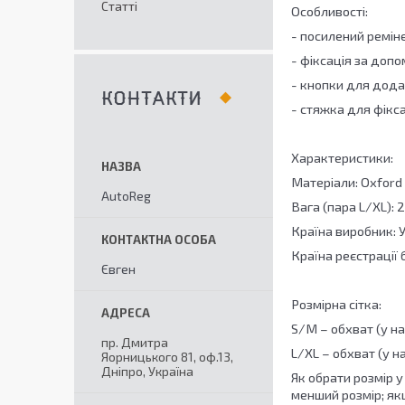
Статті
Особливості:
- посилений ремін
- фіксація за доп
- кнопки для дода
КОНТАКТИ
- стяжка для фікса
Характеристики:
Матеріали: Oxford 
AutoReg
Вага (пара L/XL): 2
Країна виробник: 
Країна реєстрації 
Євген
Розмірна сітка:
S/M
– обхват (у на
пр. Дмитра
L/XL
– обхват (у н
Яорницького 81, оф.13,
Дніпро, Україна
Як обрати розмір 
менший розмір; як