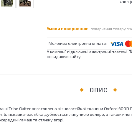
+380 (
повернення товару пр
У компанії підключені електронні платежі. 
покидаючи сайту.
ОПИС
маші
Tribe Gaiter
виготовлено зі зносостійкої тканини Oxford 600D 
ги. Блискавка-застібка дублюється липучкою велкро, а також кнопк
середині гамаш та стяжку вгорі.