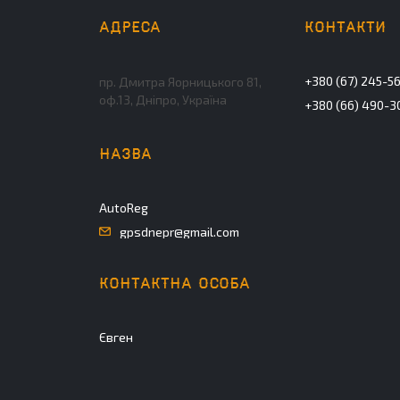
+380 (67) 245-5
пр. Дмитра Яорницького 81,
оф.13, Дніпро, Україна
+380 (66) 490-3
AutoReg
gpsdnepr@gmail.com
Євген