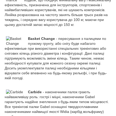
ефективність, призначена для інструкторів, спортсменів і
найвибагливіших користувачів, які не шукають компромісів.
Лінійка розрахована на частоту занять більше трьох разів на
тиждень, і середню вагу користувача до 100 кг, маючи при
цьому достатній запас міцності до 150 кг.
Basket Change
- пересування з палицями по
пухкому грунту, або снігу буде набагато
ефективніше при використанні спеціальних трекінгових або
снігових кілець різного діаметра і конфігурації. Дані палиці
підтримують можливість зміни кілець. Таким чином, немає
необхідності купувати для кожного сезону окремі палиці.
Досить укомплектувати палиці необхідними кільцями і
відчувати себе впевнено на будь-якому рельєфі, і при будь-
якій погоді.
Carbide
- наконечники палок грають
найважливішу роль: гострі і міцні, наконечники Gabel
гарантують надійне зчеплення з будь-яким типом місцевості.
Все трекінгові палки Gabel оснащені твердосплавними
наконечниками найвищої якості Widia (карбід вольфраму)