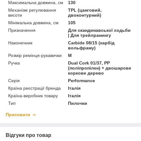
Максимальна довжина, см
130
Механізм регулювання
TPL (цанговий,
висоти
двоконтурний)
Мінімальна довжина, см
105
Призначення
Для скандинавської ходьби
| Для трейлранингу
Наконечник
Carbide 08/15 (карбід
вольфраму)
Розмір ремінця-рукавички
M
Ручка
Dual Cork 01/37, PP
(поліпропілен) + двошарове
коркове дерево
Серія
Performance
Країна реєстрації бренда
Італія
Країна-виробник товару
Італія
Тип
Пилочки
Приховати
Відгуки про товар