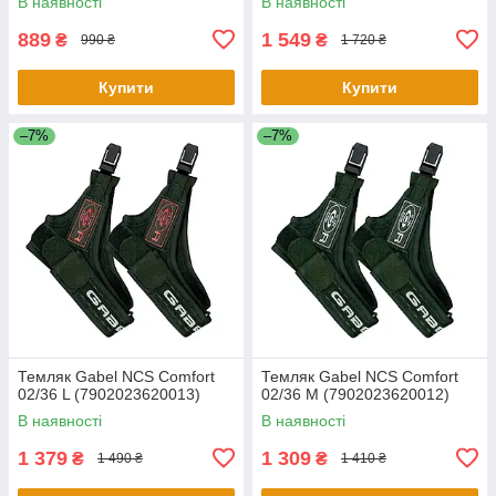
В наявності
В наявності
889
1 549
₴
₴
990 ₴
1 720 ₴
Купити
Купити
–7%
–7%
Темляк Gabel NCS Comfort
Темляк Gabel NCS Comfort
02/36 L (7902023620013)
02/36 M (7902023620012)
В наявності
В наявності
1 379
1 309
₴
₴
1 490 ₴
1 410 ₴