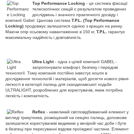
Top Performance Locking
- ця система фіксації
телескопічних секцій є результатом проведених
досліджень і значного практичного досвіду і
компанії Gabel. Цангова система
T.P.L. (Top Performance
Locking)
продовжує залишатися однією з кращих на ринку.
Маючи опір осьовому навантаженню в 150 кг,
T.P.L.
гарантує
максимальну надійність і довговічність.
Ultra Light
- одна з цілей компанії GABEL -
запропонувати комфорт, безпеку і передові
технології. Тому компанія постійно інвестує кошти в
дослідження технологій і матеріалів, щоб досягти нового рівня
легкості в категорії палиць для скандинавської ходьби
ULTRALIGHT, розроблених для користувачів, яким потрібна
легкість і компактність.
Reflex
- невеликий світловідбиваючий елемент у
вигляді трикутника, розміщений на секціях палиць, допоможе
залишатися користувачеві видимим у вечірній час доби і бути
в безпеці при пересуванні вздовж проїжджої частини. Елемент