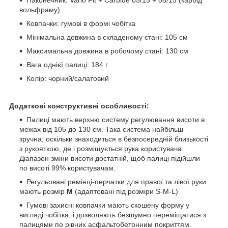
вольфраму)
Ковпачки: гумові в формі чобітка
Мінімальна довжина в складеному стані: 105 см
Максимальна довжина в робочому стані: 130 см
Вага однієї палиці: 184 г
Колір: чорний/салатовий
Додаткові конструктивні особливості:
Палиці мають верхню систему регулювання висоти в
межах від 105 до 130 см. Така система найбільш
зручна, оскільки знаходиться в безпосередній близькості
з рукояткою, де і розміщується рука користувача.
Діапазон зміни висоти достатній, щоб палиці підійшли
по висоті 99% користувачам.
Регульовані ремінці-перчатки для правої та лівої руки
мають розмір
M
(адаптовані під розміри S-M-L)
Гумові захисні ковпачки мають скошену форму у
вигляді чобітка, і дозволяють безшумно переміщатися з
палицями по рівних асфальтобетонним покриттям.