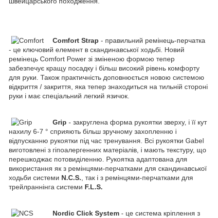
швейцарського походження.
Comfort Strap
- правильний ремінець-перчатка
- це ключовий елемент в скандинавської ходьбі. Новий
ремінець Comfort Power зі зміненою формою тепер
забезпечує кращу посадку і більш високий рівень комфорту
для руки. Також практичність доповнюється новою системою
відкриття / закриття, яка тепер знаходиться на тильній стороні
руки і має спеціальний легкий язичок.
Grip
- закруглена форма рукоятки зверху, і її кут
нахилу 6-7 ° сприяють більш зручному захопленню і
відпусканню рукоятки під час тренування. Всі рукоятки Gabel
виготовлені з гіпоалергенних матеріалів, і мають текстуру, що
перешкоджає потовиділенню. Рукоятка адаптована для
використання як з ремінцями-перчатками для скандинавської
ходьби системи
N.C.S.
, так і з ремінцями-перчатками для
трейлраннінга системи
F.L.S.
Nordic Click System
- це система кріплення з