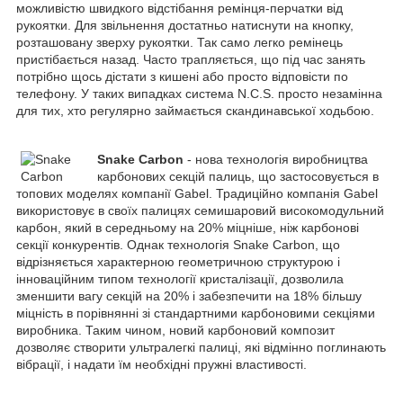
можливістю швидкого відстібання ремінця-перчатки від
рукоятки. Для звільнення достатньо натиснути на кнопку,
розташовану зверху рукоятки. Так само легко ремінець
пристібається назад. Часто трапляється, що під час занять
потрібно щось дістати з кишені або просто відповісти по
телефону. У таких випадках система N.C.S. просто незамінна
для тих, хто регулярно займається скандинавської ходьбою.
Snake Carbon
- нова технологія виробництва
карбонових секцій палиць, що застосовується в
топових моделях компанії Gabel. Традиційно компанія Gabel
використовує в своїх палицях семишаровий високомодульний
карбон, який в середньому на 20% міцніше, ніж карбонові
секції конкурентів. Однак технологія Snake Carbon, що
відрізняється характерною геометричною структурою і
інноваційним типом технології кристалізації, дозволила
зменшити вагу секцій на 20% і забезпечити на 18% більшу
міцність в порівнянні зі стандартними карбоновими секціями
виробника. Таким чином, новий карбоновий композит
дозволяє створити ультралегкі палиці, які відмінно поглинають
вібрації, і надати їм необхідні пружні властивості.