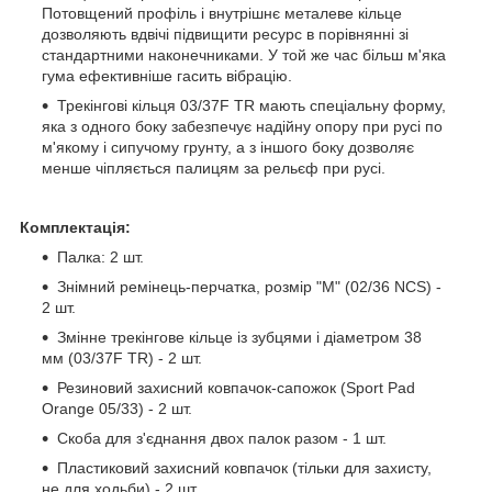
Потовщений профіль і внутрішнє металеве кільце
дозволяють вдвічі підвищити ресурс в порівнянні зі
стандартними наконечниками. У той же час більш м'яка
гума ефективніше гасить вібрацію.
Трекінгові кільця 03/37F TR мають спеціальну форму,
яка з одного боку забезпечує надійну опору при русі по
м'якому і сипучому грунту, а з іншого боку дозволяє
менше чіпляється палицям за рельєф при русі.
Комплектація:
Палка: 2 шт.
Знімний ремінець-перчатка, розмір "M" (02/36 NCS) -
2 шт.
Змінне трекінгове кільце із зубцями і діаметром 38
мм (03/37F TR) - 2 шт.
Резиновий захисний ковпачок-сапожок (Sport Pad
Orange 05/33) - 2 шт.
Скоба для з'єднання двох палок разом - 1 шт.
Пластиковий захисний ковпачок (тільки для захисту,
не для ходьби) - 2 шт.