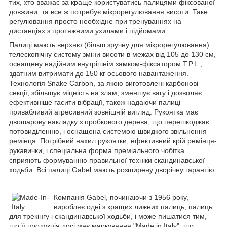
тих, хто вважає за краще користуватись палицями фіксованої
довжини, та все ж потребує мікрорегулювання висоти. Таке
регулювання просто необхідне при тренуваннях на
дистанціях з протяжними ухилами і підйомами.
Палиці мають верхню (більш зручну для мікрорегулювання)
телескопічну систему зміни висоти в межах від 105 до 130 см,
оснащену надійним внутрішнім замком-фіксатором T.P.L.,
здатним витримати до 150 кг осьового навантаження.
Технологія Snake Carbon, за якою виготовлені карбонові
секції, збільшує міцність на злам, зменшує вагу і дозволяє
ефективніше гасити вібрації, також надаючи палиці
привабливий агресивний зовнішній вигляд. Рукоятка має
двошарову накладку з пробкового дерева, що перешкоджає
потовиділенню, і оснащена системою швидкого звільнення
ремінця. Потрібний нахил рукоятки, ефективний крій ремінця-
рукавички, і спеціальна форма преміального чобітка
сприяють формуванню правильної техніки скандинавської
ходьби. Всі палиці Gabel мають розширену дворічну гарантію.
Компанія Gabel, починаючи з 1956 року,
виробляє одні з кращих лижних палиць, палиць
для трекінгу і скандинавської ходьби, і може пишатися тим,
що її продукція досі має маркування "Made in Italy", що