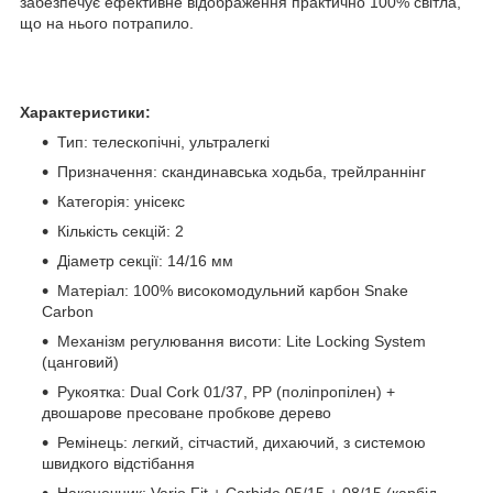
забезпечує ефективне відображення практично 100% світла,
що на нього потрапило.
Характеристики:
Тип: телескопічні, ультралегкі
Призначення: скандинавська ходьба, трейлраннінг
Категорія: унісекс
Кількість секцій: 2
Діаметр секції: 14/16 мм
Матеріал: 100% високомодульний карбон Snake
Carbon
Механізм регулювання висоти: Lite Locking System
(цанговий)
Рукоятка: Dual Cork 01/37, PP (поліпропілен) +
двошарове пресоване пробкове дерево
Ремінець: легкий, сітчастий, дихаючий, з системою
швидкого відстібання
Наконечник: Vario Fit + Carbide 05/15 + 08/15 (карбід