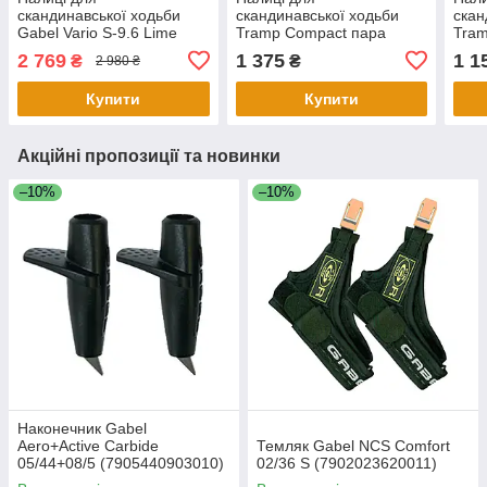
скандинавської ходьби
скандинавської ходьби
скан
Gabel Vario S-9.6 Lime
Tramp Compact пара
Tram
(7008350530000)
2 769
1 375
1 1
₴
₴
2 980 ₴
Купити
Купити
Акційні пропозиції та новинки
–10%
–10%
Наконечник Gabel
Aero+Active Carbide
Темляк Gabel NCS Comfort
05/44+08/5 (7905440903010)
02/36 S (7902023620011)