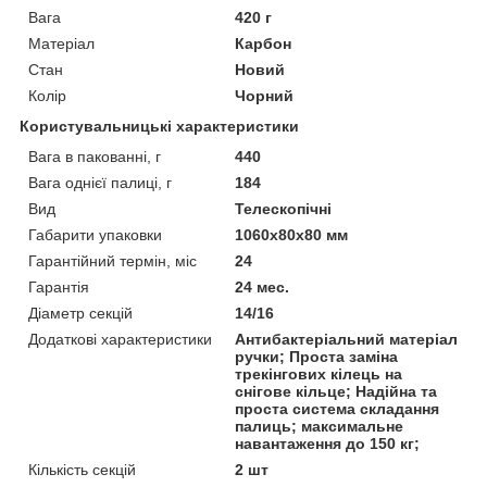
Вага
420 г
Матеріал
Карбон
Стан
Новий
Колір
Чорний
Користувальницькі характеристики
Вага в пакованні, г
440
Вага однієї палиці, г
184
Вид
Телескопічні
Габарити упаковки
1060х80х80 мм
Гарантійний термін, міс
24
Гарантія
24 мес.
Діаметр секцій
14/16
Додаткові характеристики
Антибактеріальний матеріал
ручки; Проста заміна
трекінгових кілець на
снігове кільце; Надійна та
проста система складання
палиць; максимальне
навантаження до 150 кг;
Кількість секцій
2 шт