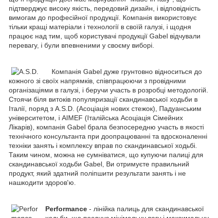
підтверджує високу якість, передовий дизайн, і відповідність
вимогам до професійної продукції. Компанія використовує
тільки кращі матеріали і технології в своїй галузі, і щодня
працює над тим, щоб користувачі продукції Gabel відчували
перевагу, і були впевненими у своєму виборі.
Компанія Gabel дуже грунтовно відноситься до
кожного зі своїх напрямків, співпрацюючи з провідними
організаціями в галузі, і беручи участь в розробці методологій.
Стоячи біля витоків популяризації скандинавської ходьби в
Італії, поряд з A.S.D. (Асоціація нових стежок), Падуанським
університетом, і AIMEF (Італійська Асоціація Сімейних
Лікарів), компанія Gabel брала безпосередню участь в якості
технічного консультанта при доопрацюванні та вдосконаленні
техніки занять і комплексу вправ по скандинавської ходьбі.
Таким чином, можна не сумніватися, що купуючи палиці для
скандинавської ходьби Gabel, Ви отримуєте правильний
продукт, який здатний поліпшити результати занять і не
нашкодити здоров'ю.
Performance
- лінійка палиць для скандинавської
ходьби, що поєднує мінімальну вагу і максимальну