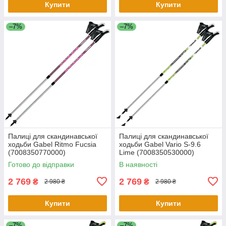
Купити
Купити
–7%
–7%
Палиці для скандинавської
Палиці для скандинавської
ходьби Gabel Ritmo Fucsia
ходьби Gabel Vario S-9.6
(7008350770000)
Lime (7008350530000)
Готово до відправки
В наявності
2 769
2 769
₴
₴
2 980 ₴
2 980 ₴
Купити
Купити
–7%
–7%