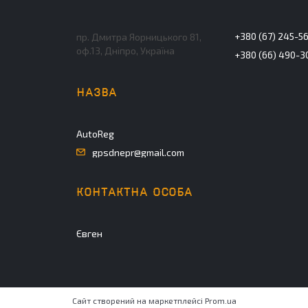
+380 (67) 245-5
пр. Дмитра Яорницького 81,
оф.13, Дніпро, Україна
+380 (66) 490-3
AutoReg
gpsdnepr@gmail.com
Євген
Сайт створений на маркетплейсі
Prom.ua