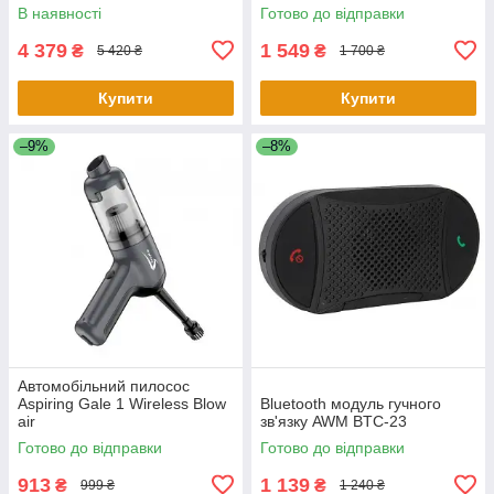
В наявності
Готово до відправки
4 379
1 549
₴
₴
5 420 ₴
1 700 ₴
Купити
Купити
–9%
–8%
Автомобільний пилосос
Aspiring Gale 1 Wireless Blow
Bluetooth модуль гучного
air
зв'язку AWM BTC-23
Готово до відправки
Готово до відправки
913
1 139
₴
₴
999 ₴
1 240 ₴