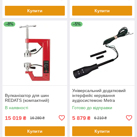
Купити
Купити
–8%
–5%
Універсальний додатковий
Вулканізатор для шин
інтерфейс керування
REDATS (компактний)
аудіосистемою Metra
ASWCSTALK
В наявності
Готово до відправки
15 019
5 879
₴
₴
16 280 ₴
6 210 ₴
Купити
Купити