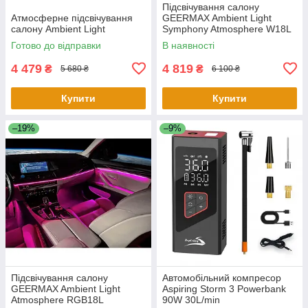
Підсвічування салону
Атмосферне підсвічування
GEERMAX Ambient Light
салону Ambient Light
Symphony Atmosphere W18L
Готово до відправки
В наявності
4 479
4 819
₴
₴
5 680 ₴
6 100 ₴
Купити
Купити
–19%
–9%
Підсвічування салону
Автомобільний компресор
GEERMAX Ambient Light
Aspiring Storm 3 Powerbank
Atmosphere RGB18L
90W 30L/min