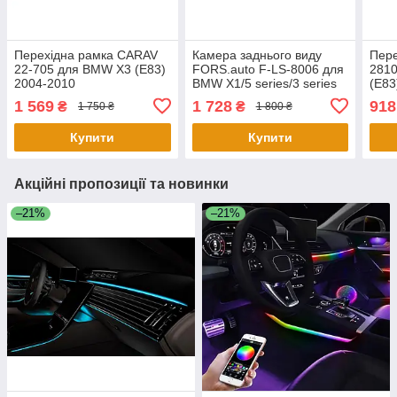
Перехідна рамка CARAV
Камера заднього виду
Пере
22-705 для BMW X3 (E83)
FORS.auto F-LS-8006 для
281
2004-2010
BMW X1/5 series/3 series
(E83
(CVBS/AHD 720P 170°)
1 569
1 728
918
₴
₴
1 750 ₴
1 800 ₴
2011-2017
Купити
Купити
Акційні пропозиції та новинки
–21%
–21%