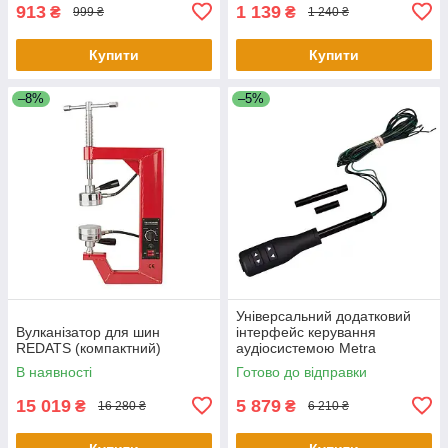
913
1 139
₴
₴
999 ₴
1 240 ₴
Купити
Купити
–8%
–5%
Універсальний додатковий
Вулканізатор для шин
інтерфейс керування
REDATS (компактний)
аудіосистемою Metra
ASWCSTALK
В наявності
Готово до відправки
15 019
5 879
₴
₴
16 280 ₴
6 210 ₴