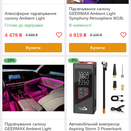
Підсвічування салону
Атмосферне підсвічування
GEERMAX Ambient Light
салону Ambient Light
Symphony Atmosphere W18L
Готово до відправки
В наявності
4 479
4 819
₴
₴
5 680 ₴
6 100 ₴
Купити
Купити
–19%
–9%
Підсвічування салону
Автомобільний компресор
GEERMAX Ambient Light
Aspiring Storm 3 Powerbank