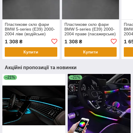
Пластикове скло фари
Пластикове скло фари
Плас
BMW 5-series (E39) 2000-
BMW 5-series (E39) 2000-
BMW 
2004 ліве (водійське)
2004 праве (пасажирське)
2004
(пас
1 308
1 308
1 6
₴
₴
Купити
Купити
Акційні пропозиції та новинки
–21%
–21%