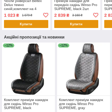
Чохли універсал Beltex
Преміум накидки для
Прем
Delux темно
передніх сидінь Winso Pro
пере
синій,комплект на 4
SUPREME, black 2шт.
SUPR
сидіння, без підголовників
1 023
2 839
2 8
₴
₴
1 079 ₴
3 160 ₴
Купити
Купити
Акційні пропозиції та новинки
–12%
–12%
Комплект преміум накидок
Комплект преміум накидок
для сидінь Winso Pro
для сидінь Winso Pro
SUPREME, black
SUPREME, gray