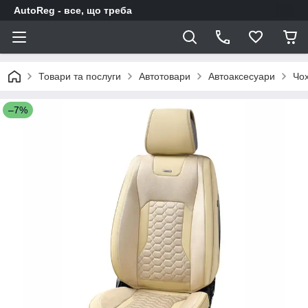
AutoReg - все, що треба
Товари та послуги
Автотовари
Автоаксесуари
Чох
–7%