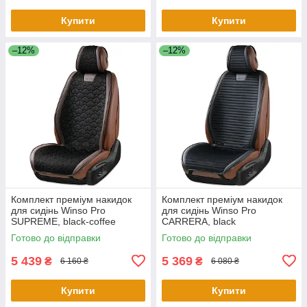
Купити
Купити
–12%
–12%
Комплект преміум накидок
Комплект преміум накидок
для сидінь Winso Pro
для сидінь Winso Pro
SUPREME, black-coffee
СARRERA, black
Готово до відправки
Готово до відправки
5 439
5 369
₴
₴
6 160 ₴
6 080 ₴
Купити
Купити