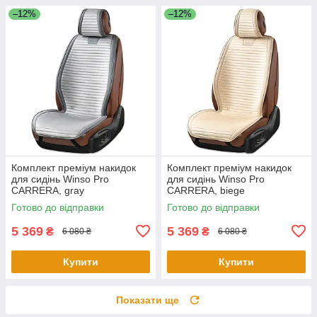
–12%
–12%
Комплект преміум накидок
Комплект преміум накидок
для сидінь Winso Pro
для сидінь Winso Pro
СARRERA, gray
СARRERA, biege
Готово до відправки
Готово до відправки
5 369
5 369
₴
₴
6 080 ₴
6 080 ₴
Купити
Купити
Показати ще