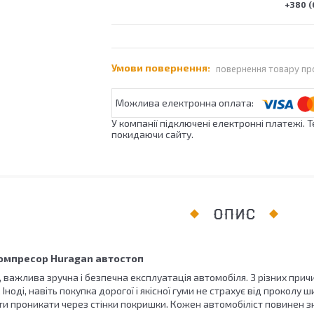
+380 (
повернення товару пр
У компанії підключені електронні платежі. 
покидаючи сайту.
ОПИС
омпресор Huragan автостоп
важлива зручна і безпечна експлуатація автомобіля. З різних прич
Іноді, навіть покупка дорогої і якісної гуми не страхує від проколу ш
ти проникати через стінки покришки. Кожен автомобіліст повинен з