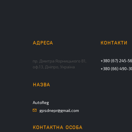
+380 (67) 245-5
пр. Дмитра Яорницького 81,
оф.13, Дніпро, Україна
+380 (66) 490-3
AutoReg
gpsdnepr@gmail.com