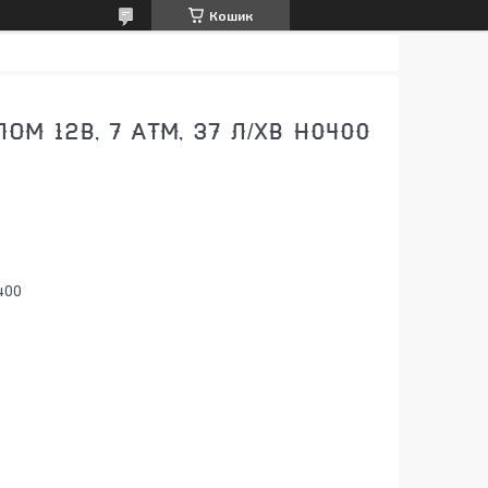
Кошик
М 12В, 7 АТМ, 37 Л/ХВ H0400
400