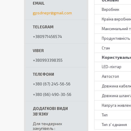
Виробник
gpsdnepr@gmail.com
Країна виробни
Максимальний т
+380971456574
Продуктивність
Стан
Користувальн
+380993398355
LED-ліхтар
Автостоп
+380 (67) 245-56-56
Довжина кабел
+380 (66) 490-30-56
Довжина шланга
Напруга живлен
Тип
Для тендерних
Тип з' єднання
закупівель