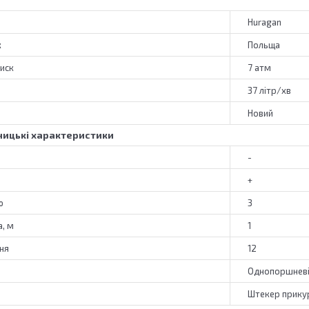
Huragan
к
Польща
иск
7 атм
37 літр/хв
Новий
ицькі характеристики
-
+
ю
3
, м
1
ня
12
Однопоршнев
Штекер прику