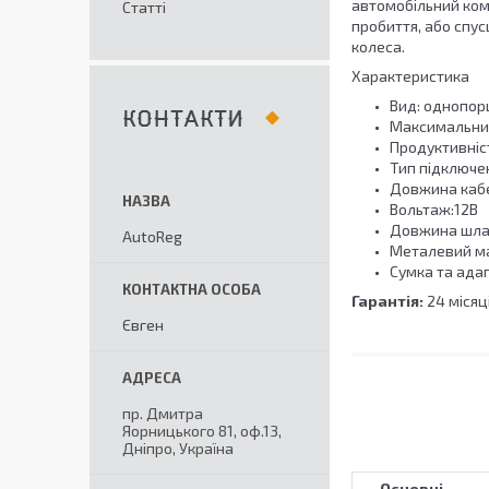
автомобільний ком
Статті
пробиття, або спу
колеса.
Характеристика
Вид: однопо
КОНТАКТИ
Максимальний
Продуктивніст
Тип підключе
Довжина каб
Вольтаж:12В
Довжина шлан
AutoReg
Металевий ма
Сумка та ада
Гарантія:
24 місяц
Євген
пр. Дмитра
Яорницького 81, оф.13,
Дніпро, Україна
Основні