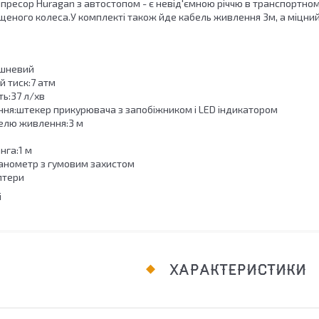
пресор Huragan з автостопом - є невід'ємною річчю в транспортном
сщеного колеса.У комплекті також йде кабель живлення 3м, а міцни
ршневий
 тиск:7 атм
ь:37 л/хв
ння:штекер прикурювача з запобіжником і LED індикатором
елю живлення:3 м
га:1 м
нометр з гумовим захистом
птери
і
ХАРАКТЕРИСТИКИ