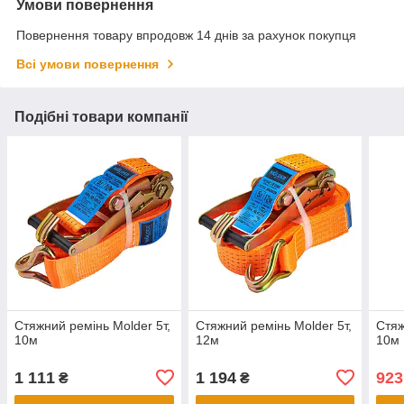
Умови повернення
Повернення товару впродовж 14 днів за рахунок покупця
Всі умови повернення
Подібні товари компанії
Стяжний ремінь Molder 5т,
Стяжний ремінь Molder 5т,
Стяж
10м
12м
10м
1 111
1 194
923
₴
₴