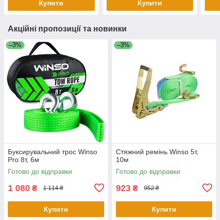
Купити
Купити
Акційні пропозиції та новинки
–3%
–3%
Буксирувальний трос Winso
Стяжний ремінь Winso 5т,
Pro 8т, 6м
10м
Готово до відправки
Готово до відправки
1 080
923
₴
₴
1 114 ₴
952 ₴
Купити
Купити