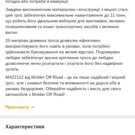
поїздок або потреби в евакуації.
Завдяки високоякісним матеріалам і конструкції з міцної сталі,
цей трос забезпечує максимальне навантаження до 11 тонн,
що робить його ідеальним вибором для вантажівок, великих
позашляховиків та інших транспортних засобів з великою
вагою.
20-метрова довжина троса дозволяє ефективно
використовувати його навіть в умовах, коли потрібно
здійснювати буксирування на великі відстані. Подовжувач
лебідки забезпечує зручне кріплення троса до лебідки,
дозволяючи легко розгортати і згортати його без надмірних
зусиль.
MA22112 від Molder Off Road - це не лише надійний і міцний
трос, але і символ безпеки та впевненості на дорозі або в
умовах бездоріжжя. Обирайте надійність і якість для свого
автомобіля з Molder Off Road!
Приховати
Характеристики