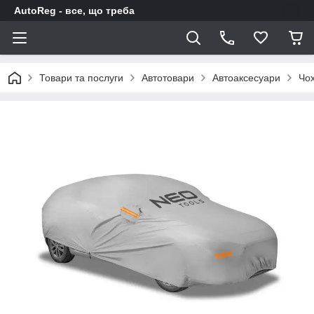
AutoReg - все, що треба
Товари та послуги
Автотовари
Автоаксесуари
Чох