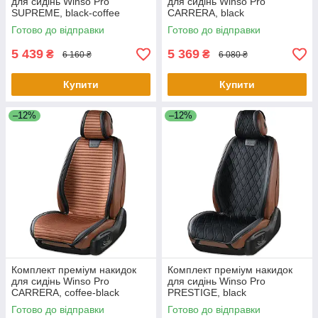
для сидінь Winso Pro
для сидінь Winso Pro
SUPREME, black-coffee
СARRERA, black
Готово до відправки
Готово до відправки
5 439
5 369
₴
₴
6 160 ₴
6 080 ₴
Купити
Купити
–12%
–12%
Комплект преміум накидок
Комплект преміум накидок
для сидінь Winso Pro
для сидінь Winso Pro
СARRERA, coffee-black
PRESTIGE, black
Готово до відправки
Готово до відправки