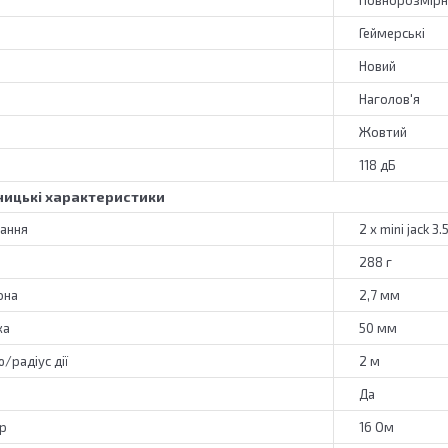
Повнорозмірн
Геймерські
Новий
Наголов'я
Жовтий
118 дБ
ицькі характеристики
нання
2 x mini jack 3
288 г
она
2,7 мм
ка
50 мм
/радіус дії
2 м
Да
ір
16 Ом