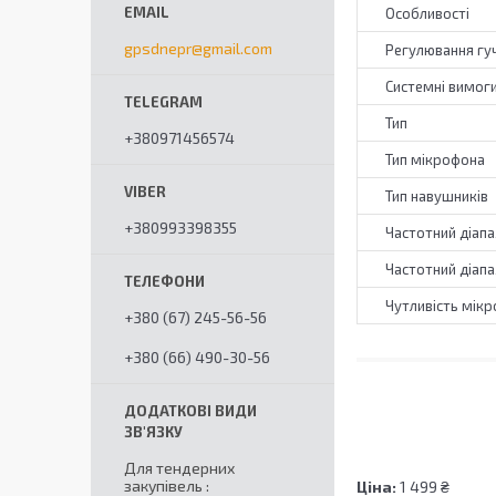
Особливості
gpsdnepr@gmail.com
Регулювання гу
Системні вимог
Тип
+380971456574
Тип мікрофона
Тип навушників
+380993398355
Частотний діап
Частотний діап
Чутливість мік
+380 (67) 245-56-56
+380 (66) 490-30-56
Для тендерних
закупівель
Ціна:
1 499 ₴