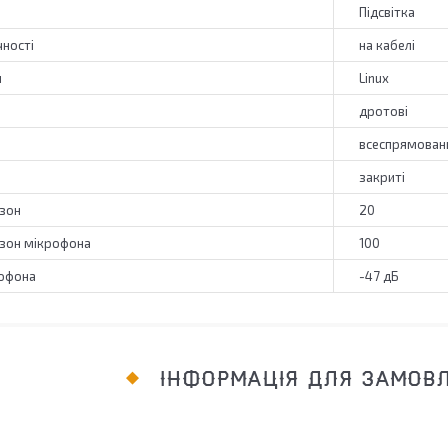
Підсвітка
чності
на кабелі
и
Linux
дротові
всеспрямован
закриті
азон
20
азон мікрофона
100
рофона
-47 дБ
ІНФОРМАЦІЯ ДЛЯ ЗАМОВ