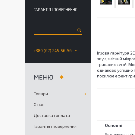
ГАРАНТІЯ І ПОВЕРНЕННЯ
+380 (67) 245-56-56
Ігрова гарнітура 
звук, якісний мік
тривалих сесій. Мі
однаково успішно м
посилює ефект гри
Товари
О нас
Доставка і оплата
Основні
Гарантія і повернення