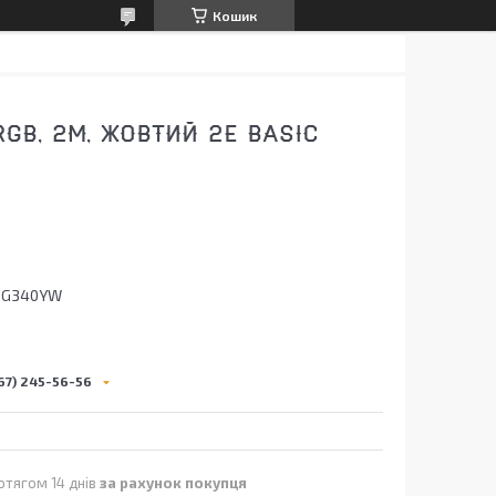
Кошик
RGB, 2М, ЖОВТИЙ 2E BASIC
HG340YW
67) 245-56-56
отягом 14 днів
за рахунок покупця