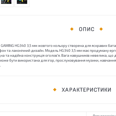
ОПИС
2E GAMING HG340 3,5 мм жовтого кольору створена для яскравих бат
рофон та лаконічний дизайн. Модель HG340 3,5 мм має продуману ер
цна та надійна конструкція оголов'я. Вага навушників невелика, що д
оже бути використана для ігор, прослуховування музики, навчання 
.
ХАРАКТЕРИСТИКИ