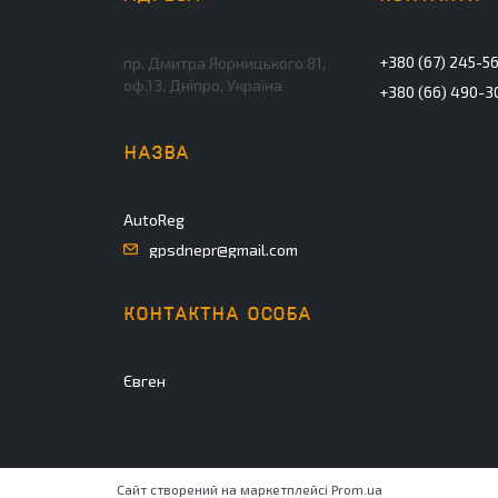
+380 (67) 245-5
пр. Дмитра Яорницького 81,
оф.13, Дніпро, Україна
+380 (66) 490-3
AutoReg
gpsdnepr@gmail.com
Євген
Сайт створений на маркетплейсі
Prom.ua