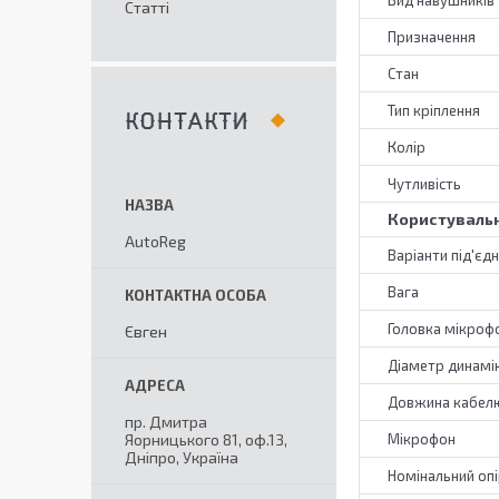
Вид навушників
Статті
Призначення
Стан
Тип кріплення
КОНТАКТИ
Колір
Чутливість
Користувальн
AutoReg
Варіанти під'єд
Вага
Головка мікроф
Євген
Діаметр динамі
Довжина кабелю
пр. Дмитра
Яорницького 81, оф.13,
Мікрофон
Дніпро, Україна
Номінальний оп