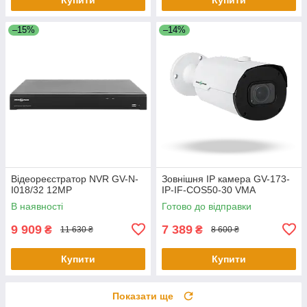
–15%
–14%
Відеореєстратор NVR GV-N-
Зовнішня IP камера GV-173-
I018/32 12MP
IP-IF-COS50-30 VMA
В наявності
Готово до відправки
9 909
7 389
₴
₴
11 630 ₴
8 600 ₴
Купити
Купити
Показати ще