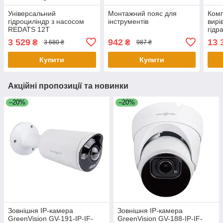
Універсальний
Монтажний пояс для
Комп
гідроциліндр з насосом
інструментів
вирі
REDATS 12Т
гідр
UNI
3 529
942
13 
₴
₴
3 680 ₴
987 ₴
Купити
Купити
Акційні пропозиції та новинки
–20%
–20%
Зовнішня IP-камера
Зовнішня IP-камера
GreenVision GV-191-IP-IF-
GreenVision GV-188-IP-IF-