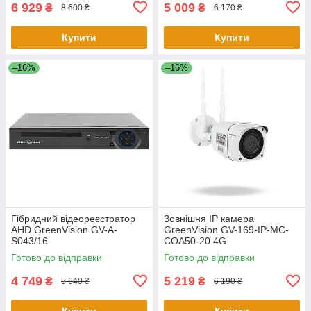
6 929
5 009
₴
₴
8 600 ₴
6 170 ₴
Купити
Купити
–16%
–16%
Гібридний відеореєстратор
Зовнішня IP камера
AHD GreenVision GV-A-
GreenVision GV-169-IP-MC-
S043/16
COA50-20 4G
Готово до відправки
Готово до відправки
4 749
5 219
₴
₴
5 640 ₴
6 190 ₴
Купити
Купити