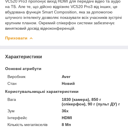
VC520 Pro3 пропонує вихід HDMI для передачі відео та аудіо
на ТБ. Але те, що дійсно відрізняє VC520 Pro3 від інших, це
вбудована функція Smart Composition, яка за допомогою
штучного інтелекту дозволяє показувати всіх учасників зустрічі
крупним планом. Окремий спікерфон системи забезпечує
винятковий досвід відеоконференцій.
Приховати
Характеристики
Основні атрибути
Виробник
Aver
Стан
Новий
Користувальницькі характеристики
Вага
1830 (камера), 850 г
(спікерфон), 90 г (пульт ДУ) г
Зум
36x
Інтерфейс
HDMI
Кількість мегапікселів
8 Мп