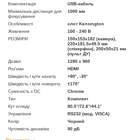
Комплектація
USB-кабель
Мінімальна дистанція для
1000 мм
фокусування
Особливості
слот Kensington
Живлення
100 - 240 В
РОЗМІРИ
150x153x182 (камера),
220x181.5x49.5 мм
(спікерфон), 200x50x21 мм
(пульт ДУ)
Дозвіл
1280 x 960
Роз'єми
HDMI
Швидкість і кути нахилу
+90°, -30°
Швидкість і кути повороту
±170°
Сумісність з ОС
Chrome
Тип
Комплект
Кут огляду
80.5°/72.8°/44.1°
Управління
RS232 (мод. VISCA)
Колір
Чорний
Чутливість динаміка
90 дБ
Приховати