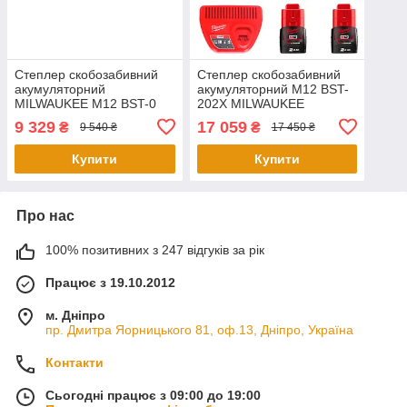
Степлер скобозабивний
Степлер скобозабивний
акумуляторний
акумуляторний M12 BST-
MILWAUKEE M12 BST-0
202X MILWAUKEE
(каркас)
9 329
17 059
₴
₴
9 540 ₴
17 450 ₴
Купити
Купити
Про нас
100% позитивних з 247 відгуків за рік
Працює з 19.10.2012
м. Дніпро
пр. Дмитра Яорницького 81, оф.13, Дніпро, Україна
Контакти
Сьогодні працює з 09:00 до 19:00