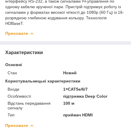
інтерфейсу RS-232, а також сигналами ІЧ-управління по
одному кабелю крученої пари. Пристрій підтримує роботу із
сигналами у форматах високої чіткості до 1080p (60 Гц) із 16-
розрядною глибиною кодування кольору. Технологія
HDBaseT.
Приховати
Характеристики
Основні
Стан
Новий
Користувальницькі характеристики
Входи
1×CAT5e/6/7
Особливості
підтримка Deep Color
Відстань передавання
100 м
сигналу
Тип
приймач HDMI
Приховати