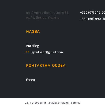
+380 (67) 245-5
пр. Дмитра Яорницького 81,
оф.13, Дніпро, Україна
+380 (66) 490-3
AutoReg
gpsdnepr@gmail.com
Євген
Сайт створений на маркетплейсі
Prom.ua