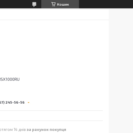
Кошик
NSX1000RU
67) 245-56-56
отягом 14 днів
за рахунок покупця