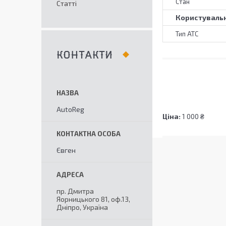
Стан
Статті
Користувальн
Тип АТС
КОНТАКТИ
AutoReg
Ціна:
1 000 ₴
Євген
пр. Дмитра
Яорницького 81, оф.13,
Дніпро, Україна