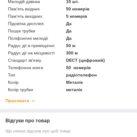
Мелодій дзвінка
10 шт.
Пам'ять вхідних
50 номерів
Пам'ять вихідних
5 номерів
Підсвітка дисплея
Да
Пошук трубки
Да
Поліфонічні мелодії
Да
Радіус дії в приміщенні
50 м
Радіус дії на місцевості
300 м
Стандарт зв'язку
DECT (цифровий)
Телефонна книга
50 номерів
Тип
радіотелефон
Колір
Металік
Колір трубки
металік
Приховати
Відгуки про товар
Ще немає відгуків про цей товар