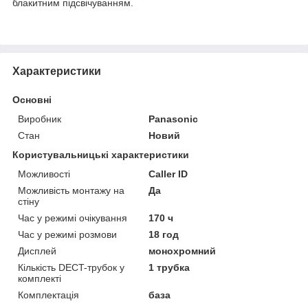
блакитним підсвічуванням.
Характеристики
Основні
Виробник
Panasonic
Стан
Новий
Користувальницькі характеристики
Можливості
Caller ID
Можливість монтажу на
Да
стіну
Час у режимі очікування
170 ч
Час у режимі розмови
18 год
Дисплей
монохромний
Кількість DECT-трубок у
1 трубка
комплекті
Комплектація
база