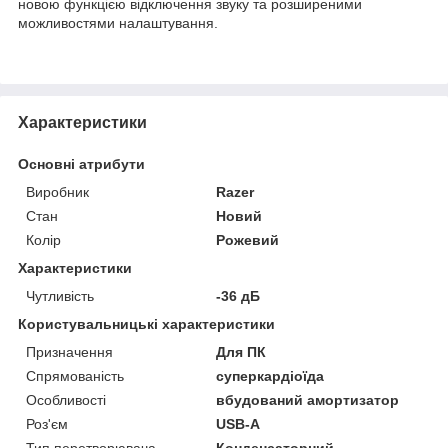
новою функцією відключення звуку та розширеними
можливостями налаштування.
Характеристики
Основні атрибути
Виробник
Razer
Стан
Новий
Колір
Рожевий
Характеристики
Чутливість
-36 дБ
Користувальницькі характеристики
Призначення
Для ПК
Спрямованість
суперкардіоїда
Особливості
вбудований амортизатор
Роз'єм
USB-A
Тип перетворювача
Конденсаторний