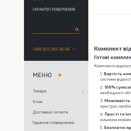
ГАРАНТІЯ І ПОВЕРНЕННЯ
Комплект ві
+380 (67) 245-56-56
Готові компле
Комплекти відеосп
Вартість ко
системи відеос
100% сумісн
Товари
необхідного об
Можливість 
О нас
пристрої, необх
Доставка і оплата
Прості та і
кількома мовам
Гарантія і повернення
Безплатні п