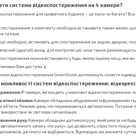
ати системи відеоспостереження на 4 камери?
оспостереження для приватного будинку – це мало чи багато? Все за
спостереження з комплекту необхідно встановити таким чином, щоб
аж та інше.
 це необхідно, встановіть для спостереження за заднім двором, го
запасний (другий) вихід, для контролю цієї зони також рекомендує
спостереження можна встановити у будь-якому іншому місці, яке ви
тановки Вам доступні д
ники відеоспостереження GreenVision допоможуть скласти індивід
 можливості систем відеоспостереження: відеореєс
браження.
IP камери, які входять у комплект відеоспостереження, 
 нічної зйомки.
Камери обладнано вбудованим інфрачервоним під
ні об'єкта. Режими день/ніч перемикаються автоматично. Потужне 
и використане як світлова сигналізація.
влення руху.
Камери обладнані датчиком руху, який реагує на будь
втоматичного запису «по руху», що дозволить спростити пошук потрі
еозаписів, де нічого не відбувається. Відповідно, ви зможете сут