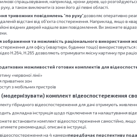
лкові спрацьовування, наприклад, крони дерев, що розгойдуються 
 руху, а також виключити із зони його дії певні області.
ння тривожних повідомлень "по руху"
дозволяє оперативно реагу
даленій відстані від об'єкта спостереження. Наприклад, якщо в ква
айоні вхідних дверей надішле вам повідомлення. Ви зможете відраз
еки.
ія зображення та можливість раціонального використання жо
стереження для офісу (квартири, будинки тощо) використовується ж
ідео H.264, H.265 дозволяють отримувати якісну картинку при раці
одаткових можливостей готових комплектів для відеоспост
тину «червоної лінії»
 приватних зон
оступ з мобільних пристроїв
 (модернізувати) комплект відеоспостереження св
лекту гібридного відеоспостереження для дачі отримують живлен
одить докладна інструкція щодо підключення та налаштування від
ожете встановити комплект відеоспостереження самостійно, якщо 
тимете рекомендації, описані в інструкції.
 відеоспостереження на 4 камери
передбачає перспективу пода