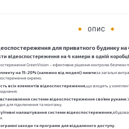
ОПИС
деоспостереження для приватного будинку на
кти відеоспостереження на 4 камери в одній коробц
остереження GreenVision – ефективне рішення контролю безпеки при
мплекту на 15-20% (залежно від моделі) нижче
за загальні витр
постереження окремо.
ість всіх елементів відеоспостереження,
що входять у комплек
ладнання.
встановлення системи відеоспостереження своїми руками.
ідні для підключення та монтажу.
нтуїтивні налаштування системи відеоспостереження,
вбудова
и.
рограмні заходи та програми для віддаленого доступу.