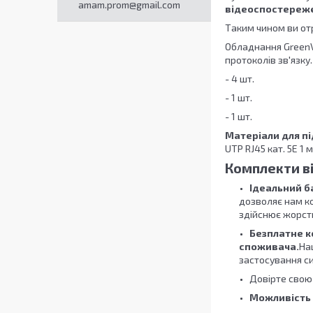
amam.prom@gmail.com
відеоспостереже
Таким чином ви от
Обладнання GreenV
протоколів зв'язку.
- 4 шт.
- 1 шт.
- 1 шт.
Матеріали для п
UTP RJ45 кат. 5Е 1 м
Комплекти в
Ідеальний ба
дозволяє нам ко
здійснює жорстк
Безплатне к
споживача.
На
застосування си
Довірте свою
Можливість 