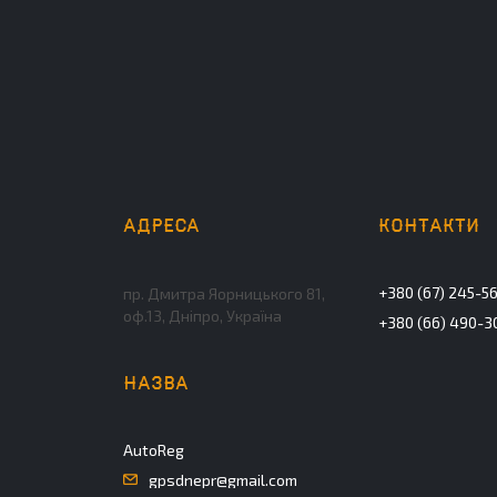
+380 (67) 245-5
пр. Дмитра Яорницького 81,
оф.13, Дніпро, Україна
+380 (66) 490-3
AutoReg
gpsdnepr@gmail.com