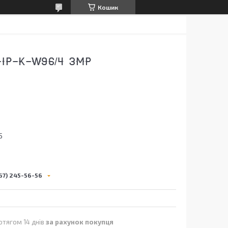
Кошик
IP-K-W96/4 3MP
5
67) 245-56-56
отягом 14 днів
за рахунок покупця