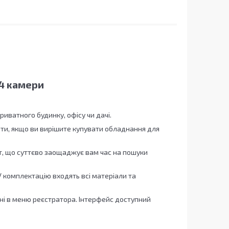
 4 камери
і
ватного будинку, офісу чи дачі.
ати, якщо ви вирішите купувати обладнання для
т, що суттєво заощаджує вам час на пошуки
У комплектацію входять всі матеріали та
ні в меню реєстратора. Інтерфейс доступний