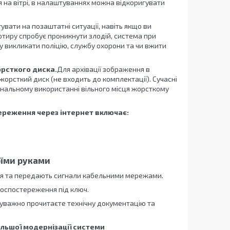
на вітрі, в налаштуваннях можна відкоригувати
вати на позаштатні ситуації, навіть якщо ви
ртиру спробує проникнути злодій, система при
у викликати поліцію, службу охорони та чи вжити
рсткого диска.
Для архівації зображення в
орсткий диск (не входить до комплектації). Сучасні
ональному використанні вільного місця жорсткому
ереження через інтернет включає:
оїми руками
ня та передають сигнали кабельними мережами.
еоспостереження під ключ.
уважно прочитаєте технічну документацію та
льшої модернізації системи