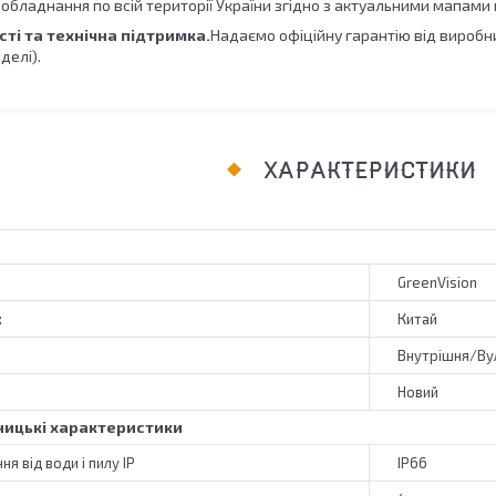
обладнання по всій території України згідно з актуальними мапами
сті та технічна підтримка.
Надаємо офіційну гарантію від виробни
делі).
ХАРАКТЕРИСТИКИ
GreenVision
к
Китай
Внутрішня/Ву
Новий
ицькі характеристики
я від води і пилу IP
IP66