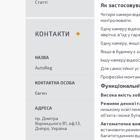
Статті
Як застосовув
Чотири камери віде
контролювати.
Одну камеру відео
КОНТАКТИ
хвіртка, в'їзд у гар
Одну камеру, якщо
Якщо в будинку є 
Іншу камеру відео
AutoReg
Для самостійної ус
Професійні монтаж
Функціональні
Євген
Висока якість зо
Режими денної та
низькому освітлен
об'єкта і може бут
пр. Дмитра
Яорницького 81, оф.13,
Автоматичне вия
Дніпро, Україна
встановити режим а
багатогодинних від