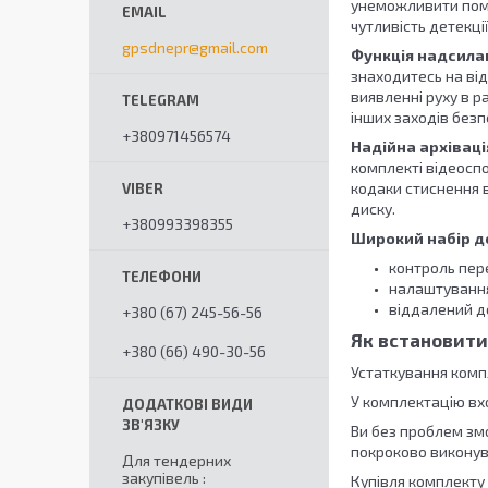
унеможливити поми
чутливість детекції
gpsdnepr@gmail.com
Функція надсила
знаходитесь на від
виявленні руху в р
інших заходів безп
+380971456574
Надійна архівац
комплекті відеоспо
кодаки стиснення в
диску.
+380993398355
Широкий набір д
контроль пере
налаштування
віддалений д
+380 (67) 245-56-56
Як встановити
+380 (66) 490-30-56
Устаткування комп
У комплектацію вх
Ви без проблем зм
покроково виконува
Для тендерних
закупівель
Купівля комплекту