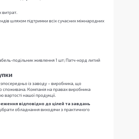
 витрат.
ендів шляхом підтримки всіх сучасних міжнародних
абель-подільник живлення 1 шт; Патч-корд литий
упки
езпосередньо із заводу – виробника, що
до споживача. Компанія на правах виробника
 вартості нашої продукції.
еження відповідно до цілей та завдань
ідібрати обладнання виходячи з практичного