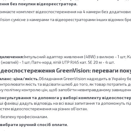
ння без покупки відеореєстратора.
римаєте комплект відеоспостереження на 4 камери без додаткових
ision сумісне з камерами та відеореєстраторами інших відомих бр
ідключення:
Імпульсний адаптер живлення (48W) з вилкою - 1 шт; К
 (жовтий) - 1 шт; Патч-корд літій UTP RJ45 кат. 5Е 20 м - 4 шт.
ідеоспостереження GreenVision: переваги пок
ланс: ціна/якість.
Обладнання GreenVision надходить в Україну б
нтролювати якість та відсівати шлюб до того, як товар потрапить 
у політику контролю цін, щоб запобігти невиправданому завищенню
онсультування та допомога у виборі комплекту відеоспостер
ші фахівці дадуть відповідь на всі ваші запитання та допоможуть п
стем відеоспостереження на різних об'єктах.
 безпеку професіоналам.
вибрати зручний спосіб оплати.